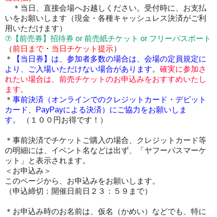
＊当日、直接会場へお越しください。受付時に、お支払
いをお願いします
（現金・各種キャッシュレス決済がご利
用いただけます）
⑦【前売券】
招待券 or 前売紙チケット or フリーパスポート
（
前日まで
・
当日チケット提示
）
＊
【当日券】は、
参加者多数の場合は、会場の定員規定に
より、ご入場いただけない場合があります。
確実に参加さ
れたい場合は、前売チケットのお申込みをおすすめいたし
ます。
＊
事前決済（オンラインでのクレジットカード・デビット
カード、PayPayによる決済
）にご協力をお願いしま
す。
（１００円お得です！）
＊事前決済でチケットご購入の場合、クレジットカード等
の明細には、イベント名などは出ず、「ヤフーパスマーケ
ット」と表示されます。
＜お申込み＞
このページから、お申込みをお願いします。
（申込締切：開催日前日２３：５９まで）
＊お申込み時のお名前は、仮名（かめい）などでも、特に