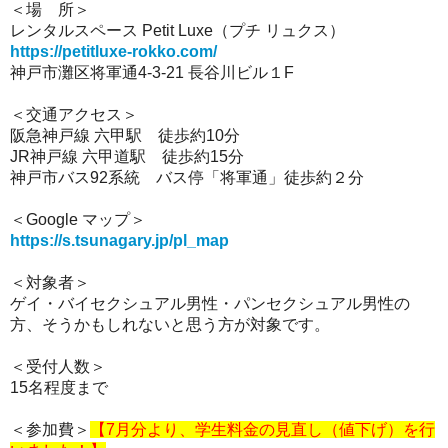
＜場 所＞
レンタルスペース Petit Luxe（プチ リュクス）
https://petitluxe-rokko.com/
神戸市灘区将軍通4-3-21 長谷川ビル１F
＜交通アクセス＞
阪急神戸線 六甲駅 徒歩約10分
JR神戸線 六甲道駅 徒歩約15分
神戸市バス92系統 バス停「将軍通」徒歩約２分
＜Google マップ＞
https://s.tsunagary.jp/pl_map
＜対象者＞
ゲイ・
バイセクシュアル男性・パンセクシュアル男性の
方、そうかもしれないと思う方が対象です。
＜受付人数＞
15名程度まで
＜参加費＞
【7月分より、学生料金の見直し（値下げ）を行