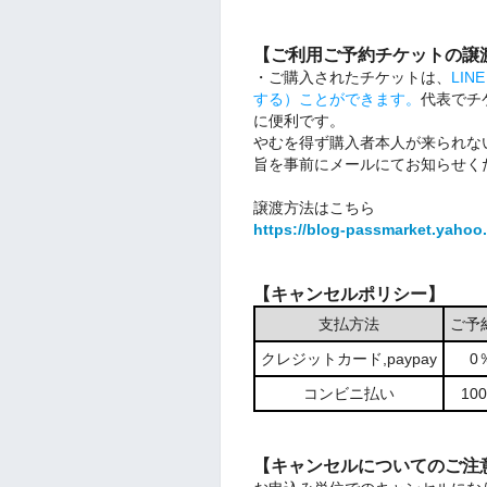
【ご利用ご予約チケットの譲
・ご購入されたチケットは、
LI
する）ことができます。
代表でチ
に便利です。
やむを得ず購入者本人が来られな
旨を事前にメールにてお知らせく
譲渡方法はこちら
https://blog-passmarket.yahoo.
【キャンセルポリシー】
支払方法
ご予
クレジットカード,paypay
0
コンビニ払い
1
【キャンセルについてのご注