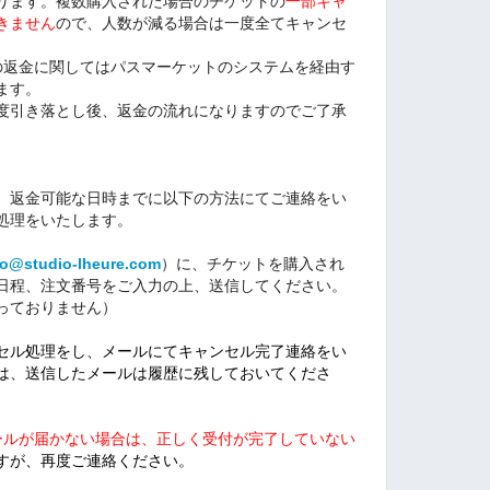
ります。複数購入された場合のチケットの
一部キャ
きません
ので、人数が減る場合は一度全てキャンセ
高への返金に関してはパスマーケットのシステムを経由す
ます。
度引き落とし後、返金の流れになりますのでご了承
、返金可能な日時までに以下の方法にてご連絡をい
処理をいたします。
fo@studio-lheure.com
）に、チケットを購入され
日程、注文番号をご入力の上、送信してください。
っておりません）
セル処理をし、メールにてキャンセル完了連絡をい
は、送信したメールは履歴に残しておいてくださ
ールが届かない場合は、正しく受付が完了していない
すが、再度ご連絡ください。