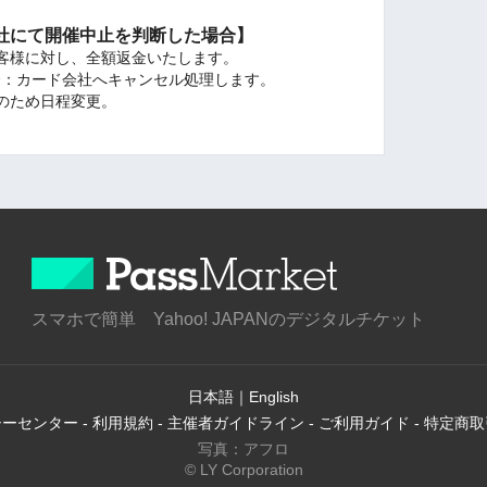
社にて開催中止を判断した場合】
客様に対し、全額返金いたします。
場合：カード会社へキャンセル処理します。
のため日程変更。
スマホで簡単 Yahoo! JAPANのデジタルチケット
日本語
｜
English
シーセンター
-
利用規約
-
主催者ガイドライン
-
ご利用ガイド
-
特定商取
写真：アフロ
© LY Corporation