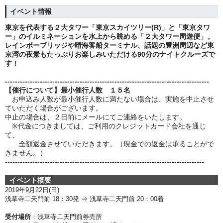
イベント情報
東京を代表する２大タワー「東京スカイツリー(R)」と「東京タワ
ー」のイルミネーションを水上から眺める「２大タワー周遊便」。
レインボーブリッジや晴海客船ターミナル、話題の豊洲周辺など東
京湾の夜景もたっぷりお楽しみいただける90分のナイトクルーズで
す！
----------------------------------------------------------------------------------
【催行について】最小催行人数 １５名
お申込み人数が最小催行人数に満たない場合は、実施を中止させ
ていただく場合がございます。
中止の場合は、２日前にメールにてご連絡をいたします。
※代金につきましては、ご利用のクレジットカード会社を通じ
て、
全額返金させていただきます。（現金での返金は承ることがで
きません。）
--------------------------------------------------------------------------------
イベント概要
2019年9月22
日(日)
浅草寺二天門前 18：30発 ⇒ 浅草寺二天門前 20
：00着
受付場所
：浅草寺二天門前券売所