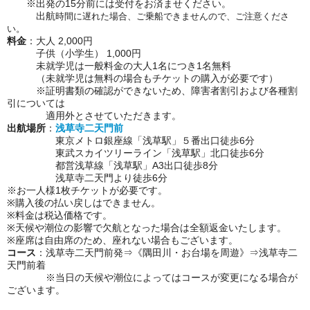
※出発の15分前には受付をお済ませください。
出航
時間に遅れた場合、ご乗船できませんので、ご注意くださ
い。
料金
：大人 2,000円
子供（小学生） 1,000円
未就学児は一般料金の大人1名につき1名無料
（未就学児は無料の場合もチケットの購入が必要です）
※証明書類の確認ができないため、障害者割引および各種割
引については
適用外とさせていただきます。
出航場所
：
浅草寺二天門前
東京メトロ銀座線「浅草駅」５番出口徒歩6分
東武スカイツリーライン「浅草駅」北口徒歩6分
都営浅草線「浅草駅」A3出口徒歩8分
浅草寺二天門より徒歩6分
※お一人様1枚チケットが必要です。
※購入後の払い戻しはできません。
※料金は税込価格です。
※天候や潮位の影響で欠航となった場合は全額返金いたします。
※座席は自由席のため、座れない場合もございます。
コース
：浅草寺二天門前発⇒《隅田川・お台場を周遊》⇒浅草寺二
天門前着
※当日の天候や潮位によってはコースが変更になる場合が
ございます。