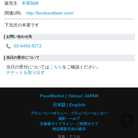
販売主
本屋B&B
関連URL
http://bookandbeer.com/
下北沢の本屋です
お問い合わせ先
03-6450-8272
当日の受付について
当日の受付については
こちら
をご確認ください。
チケットを取り出す
PassMarket
Yahoo! JAPAN
日本語
English
プライバシーポリシー
プライバシーセンター
規約
ヘルプ
主催者ガイドライン
ご利用ガイド
特定商取引法の表示
写真：アフロ