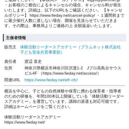
・お客様のご都合によるキャンセルの場合、キャンセル料が発生
いたします。詳細は、以下のURLをご確認ください。 【キャンセ
ルポリシー】 https://www.fieday.net/cancel-policy/ ・１週間前まで
に最少催行人数に達しない場合、開催を見送らせていただきま
す。その際は、事務局よりご連絡の上 全額返金いたします。
主催者情報
販売主
体験活動リーダースアカデミー（プラムネット株式会社
子ども安全共育事業部）
責任者
渡辺 直史
住所
神奈川県横浜市神奈川区沢渡1-2 Jプロ高島台サウス
ビル4F （https://www.fieday.net/access/）
関連URL
https://www.fieday.net/efr-cfc/
横浜を中心に、子どもの自然体験や保育に携わる保育者・指導者
のための研修を、年間100本以上開催している「体験活動リーダー
スアカデミー」を運営しています。講師の派遣も対応可能です。
詳細はホームページをご覧ください。
体験活動リーダースアカデミー
https://www.fieday.net/