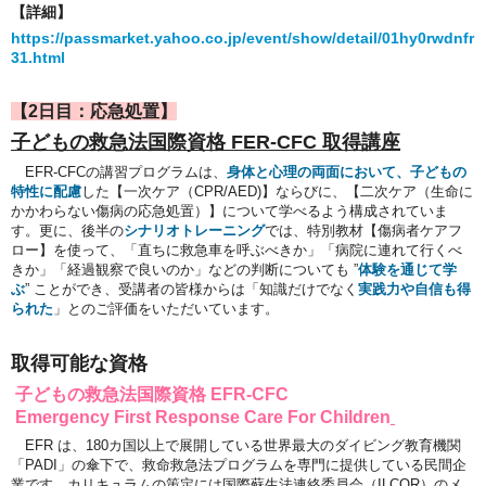
【詳細】
https://passmarket.yahoo.co.jp/event/show/detail/01hy0rwdnfr
31.html
【2日目：応急処置】
子どもの救急法国際資格 FER-CFC 取得講座
EFR-CFCの講習プログラムは、
身体と心理の両面において、子どもの
特性に配慮
した【一次ケア（CPR/AED)】ならびに、【二次ケア（生命に
かかわらない傷病の応急処置）】について学べるよう構成されていま
す。更に、後半の
シナリオトレーニング
では、特別教材【傷病者ケアフ
ロー】を使って、「直ちに救急車を呼ぶべきか」「病院に連れて行くべ
きか」「経過観察で良いのか」などの判断についても ”
体験を通じて学
ぶ
” ことができ、受講者の皆様からは「知識だけでなく
実践力や自信も得
られた
」とのご評価をいただいています。
取得可能な資格
子どもの救急法国際資格 EFR-CFC
Emergency First Response
Care For Children
EFR は、180カ国以上で展開している世界最大のダイビング教育機関
「PADI」の傘下で、救命救急法プログラムを専門に提供している民間企
業です。カリキュラムの策定には国際蘇生法連絡委員会（ILCOR）のメ