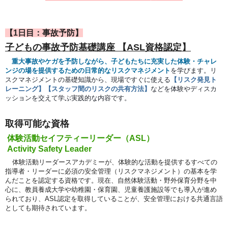
【1日目：事故予防】
子どもの事故予防基礎講座 【ASL資格認定】
重大事故やケガを予防しながら、子どもたちに充実した体験・チャレ
ンジの場を提供するための日常的なリスクマネジメント
を学びます。リ
スクマネジメントの基礎知識から、現場ですぐに使える
【リスク発見ト
レーニング】【スタッフ間のリスクの共有方法】
などを体験やディスカ
ッションを交えて学ぶ実践的な内容です。
取得可能な資格
体験活動セイフティーリーダー（ASL）
Activity Safety Leader
体験活動リーダースアカデミーが、体験的な活動を提供するすべての
指導者・リーダーに必須の安全管理（リスクマネジメント）の基本を学
んだことを認定する資格です。現在、自然体験活動・野外保育分野を中
心に、教員養成大学や幼稚園・保育園、児童養護施設等でも導入が進め
られており、ASL認定を取得していることが、安全管理における共通言語
としても期待されています。