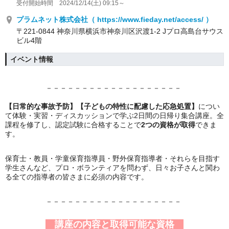
受付開始時間 2024/12/14(土) 09:15～
プラムネット株式会社（ https://www.fieday.net/access/ ）
〒221-0844 神奈川県横浜市神奈川区沢渡1-2 Jプロ高島台サウス
ビル4階
イベント情報
－－－－－－－－－－－－－－－－－－－
【日常的な事故予防】
【子どもの特性に配慮した応急処置】
につい
て体験・実習・ディスカッションで学ぶ2日間の日帰り集合講座。全
課程を修了し、認定試験に合格することで
2つの資格が取得
できま
す。
保育士・教員・学童保育指導員・野外保育指導者・それらを目指す
学生さんなど、プロ・ボランティアを問わず、日々お子さんと関わ
る全ての指導者の皆さまに必須の内容です。
－－－－－－－－－－－－－－－－－－－
講座の内容と取得可能な資格