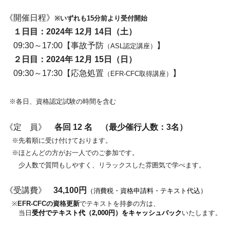
《開催日程》
※いずれも15分前より受付開始
１日目：2024年 12月 14日（土）
09:30～17:00【事故予防
】
（ASL認定講座）
２日目：2024年 12月 15日（日）
0
9:30～17:30
【応急処置
】
（EFR-CFC取得講座）
※各日、資格認定試験の時間を含む
《定 員》
各回 12
名 （最少催行人数：3名）
※先着順に受け付けております。
※ほとんどの方がお一人でのご参加です。
少人数で質問もしやすく、リラックスした雰囲気で学べます。
《受講費》
34,100円
（消費税・資格申請料・テキスト代込）
※
EFR-CFCの資格更新
でテキストを持参の方は、
当日
受付でテキスト代（2,000円）をキャッシュバック
いたします。