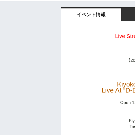
イベント情報
Live St
【2
Kiyo
Live At “D
Open 1
Ki
To