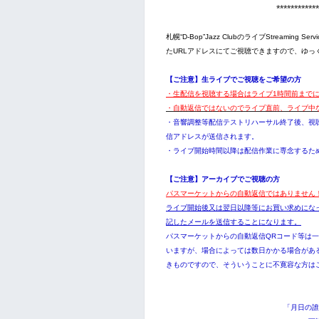
************
札幌“D-Bop”Jazz ClubのライブStream
たURLアドレスにてご視聴できますので、ゆっ
【ご注意】生ライブでご視聴をご希望の方
・生配信を視聴する場合はライブ1時間前まで
・自動返信ではないのでライブ直前、ライブ中
・音響調整等配信テストリハーサル終了後、視聴
信アドレスが送信されます。
・ライブ開始時間以降は配信作業に専念するた
【ご注意】アーカイブでご視聴の方
パスマーケットからの自動返信ではありません
ライブ開始後又は翌日以降等にお買い求めにな
記したメールを送信することになります。
パスマーケットからの自動返信QRコード等は
いますが、場合によっては数日かかる場合があ
きものですので、そういうことに不寛容な方は
「月日の誰