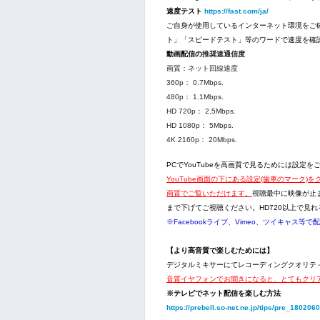
速度テスト
https://fast.com/ja/
ご自身が使用しているインターネット環境をご
ト」「スピードテスト」等のワードで速度を確
動画配信の
推奨速通信度
画質：ネット回線速度
360p： 0.7Mbps.
480p： 1.1Mbps.
HD 720p： 2.5Mbps.
HD 1080p： 5Mbps.
4K 2160p： 20Mbps.
PCでYouTubeを高画質で見るためには設定を
YouTube画面の下にある設定(歯車のマーク)
画質でご覧いただけます。
視聴最中に映像が止ま
まで下げてご視聴ください。HD720以上で見
※Facebookライブ、Vimeo、ツイキャス等
【より高音質で楽しむためには】
デジタルミキサーにてレコーディングクオリテ
音質イヤフォンでお聞きになると、とてもクリ
※テレビでネット配信を楽しむ方法
https://prebell.so-net.ne.jp/tips/pre_180206