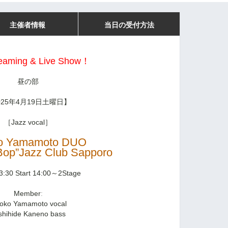
主催者情報
当日の受付方法
reaming & Live Show！
昼の部
025年4月19日土曜日】
［Jazz vocal］
ko Yamamoto DUO
-Bop”Jazz Club Sapporo
3:30 Start 14:00～2Stage
Memberː
yoko Yamamoto vocal
shihide Kaneno bass