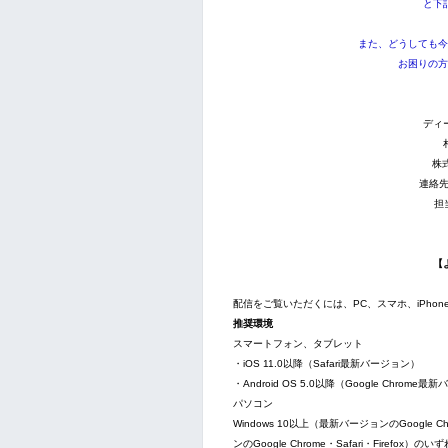
と下
また、どうしても今
お困りの方
ディ
株
連絡先:
担
【
配信をご覧いただくには、PC、スマホ、iPh
推奨環境
スマートフォン、タブレット
・iOS 11.0以降（Safari最新バージョン）
・Android OS 5.0以降（Google Chrome
パソコン
Windows 10以上（最新バージョンのGoogle Chr
ンのGoogle Chrome・Safari・Firef