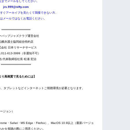
記までメールをしてください。
jrs.999@nifty.com
すぐアーカイブを見たくて我慢できない方、
はメールではなくお電話ください。
*************************
ーバップジャズクラブ運営会社
札幌弁護士協同組合特約店
式会社 日本リサーチサービス
011-613-3999（非通知不可）
当:代表取締役社長 松浦 宏治
**************************
より高画質で見るためには】
one、タブレットなどインターネットご視聴環境が必要となります。
最新バージョン）
ome・Safari・MS Edge・Firefox）、MacOS 10.9以上（最新バージョ
ox）のいずれかを視聴の際にご用意ください。