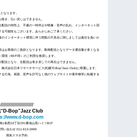
送となります。
を除き、払い戻しはできません。
生配信の特性上、不慮の一時停止や映像・音声の乱れ、インターネット回
する可能性もございます。あらかじめご了承ください。
様のインターネット環境に伴う閲覧の不具合に関しましては責任を負いか
等はお客様のご負担となります。動画配信となりデータ通信量が多くなる
環境（Wi-Fi等）のご利用を推奨します。
ヴ配信となり、生配信は巻き戻しての再生はできません。
社日本リサーチサービス(札幌“D-Bop”Jazz Club)に帰属します。
知する行為、画面、音声を許可なく他のウェブサイトや著作物等に転載する
///////////////////////////
D-Bop”Jazz Club
ps://www.d-bop.com
1条西19丁目291番地山晃ハイツB1F
問い合わせː011-613-3999
簡単スマホ予約