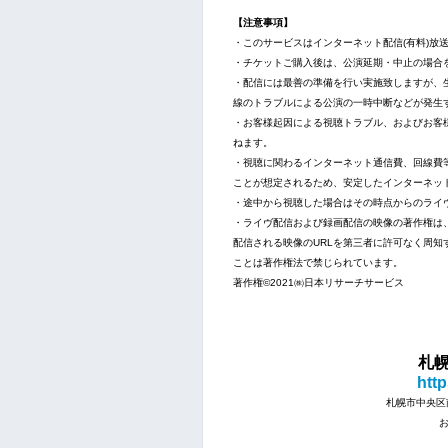
【注意事項】
・このサービスはインターネット配信(有料)放
・チケットご購入後は、公演延期・中止の場合
・配信には最善の準備を行い実施致しますが、
線のトラブルによる公演の一時中断などが発生
・お客様起因による視聴トラブル、およびお客
ねます。
・視聴に関わるインターネット通信費、回線費
ことが想定されるため、安定したインターネット
・途中から視聴した場合はその時点からのライ
・ライヴ配信および録画配信の映像の著作権は、株式会
配信される映像のURLを第三者に許可なく周
ことは著作権法で禁じられています。
著作権©2021㈱日本リサーチサービス
札幌“
htt
札幌市中央区南
お