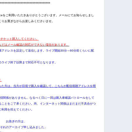
**********************************
ing Serviceをご利用いただきありがとうございます。メールにてお知らせしまし
くりお寛ぎながらお楽しみくださいませ。
にチケット購入してください。
などはメール確認の対応ができない場合があります。
アドレスを設定して送信します。ライブ開始30分～60分前くらいに配
めライブ終了以降まで対応不可となります。
！
った方は、当方が目視で購入を確認して、こちらが配信視聴アドレスを明
一切関係がありません。なるべく日に一回は購入者確認パトロールをして
ることをご了承ください。尚、インターネット関係はまだまだ不具合がつ
ご利用を控えてください。
お急ぎの方は、
それのアーカイブ申し込みました」