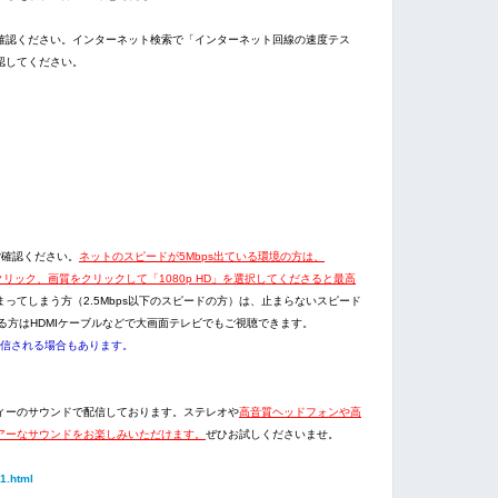
確認ください。インターネット検索で「インターネット回線の速度テス
認してください。
ご確認ください。
ネットのスピードが5Mbps出ている環境の方は、
をクリック、画質をクリックして「1080p HD」を選択してくださると最高
ってしまう方（2.5Mbps以下のスピードの方）は、止まらないスピード
れる方はHDMIケーブルなどで大画面テレビでもご視聴できます。
で配信される場合もあります。
ィーのサウンドで配信しております。ステレオや
高音質ヘッドフォンや高
アーなサウンドをお楽しみいただけます。
ぜひお試しくださいませ。
01.html