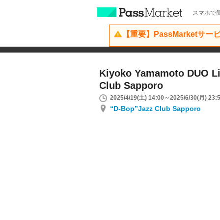
スマホで簡
【重要】PassMarketサ
Kiyoko Yamamoto DUO Li
Club Sapporo
2025/4/19(土) 14:00～2025/6/30(月) 23:
“D-Bop”Jazz Club Sapporo