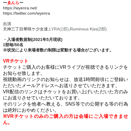
ー
ゑんら
ー
https://wyenra.net/
https://twitter.com/wyenra
出演
天神三丁目華咲ケ少女達,
LYRA(1部)
,
Ruminous Kiss(2部)
・入場者数規制(2021年5月現状)
1部毎/50名
※状況により来場者数の制限は変動する場合がございます。
VRチケット
チケットご購入のお客様にVRライブが視聴できるリンクを
お知らせ致します。
視聴動画のリンクのお知らせは、放送1時間前頃にご登録い
ただいたメールアドレスへお送りさせていただきます。
VR配信のリンクはチケットをお買い上げいただいた方のみ
にお送りさせていただいております。
そのリンクを他者へ教える、SNS等での公開する等の行為
は絶対におやめください。
※VRチケットのみのご購入の方は会場にご入場できませ
ん。