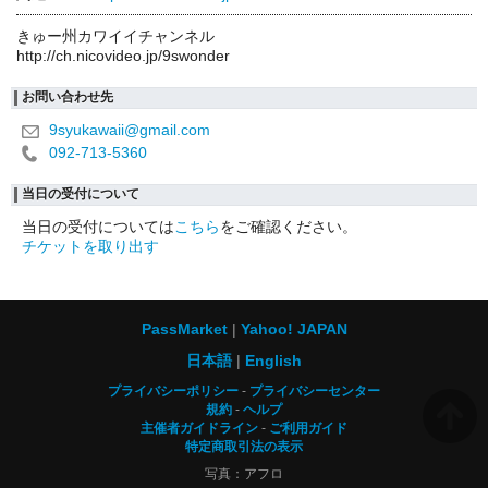
きゅー州カワイイチャンネル
http://ch.nicovideo.jp/9swonder
お問い合わせ先
9syukawaii@gmail.com
092-713-5360
当日の受付について
当日の受付については
こちら
をご確認ください。
チケットを取り出す
PassMarket
Yahoo! JAPAN
日本語
English
プライバシーポリシー
プライバシーセンター
規約
ヘルプ
主催者ガイドライン
ご利用ガイド
特定商取引法の表示
写真：アフロ