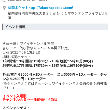
福岡ポケットhttp://fukuokapocket.com/
福岡県福岡市中央区大名２丁目１-５１マウンテンファイブビル8
階
イベント情報
きゅー州カワイイチャンネル主催
きゅーアイ的な歌祭りスペシャル開催決定。
日程:2021年6月13日(日)
場所:福岡ポケット
1部/開場:13時 開演:13時30分～15時 物販:15時10分(60分）
2部/開場:17時 開演:17時30分～19時 物販:19時10分(60分）
料金/前売り3000円＋1Dオーダー 当日3500円＋1Dオーダー チャ
ンネル2500円＋1Dオーダー
(※チャンネル予約はきゅー州カワイイチャンネル会員のみ予約可能
です。)
イベント入場順
チャンネル会員⇒一般前売り
⇒
当日
スペシャルゲスト