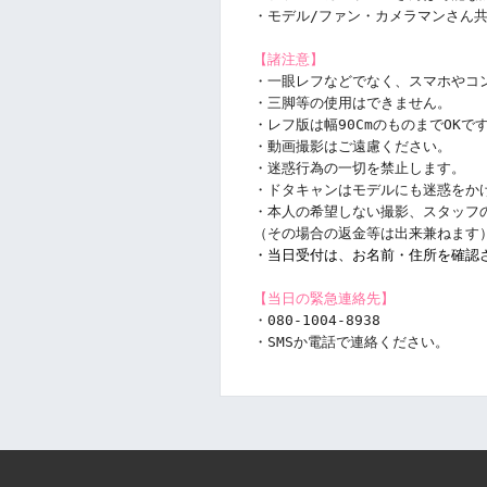
・モデル/ファン・カメラマンさん
【諸注意】
・一眼レフなどでなく、スマホやコ
・三脚等の使用はできません。
・レフ版は幅90CmのものまでOK
・動画撮影はご遠慮ください。
・迷惑行為の一切を禁止します。
・ドタキャンはモデルにも迷惑をか
・本人の希望しない撮影、スタッフ
（その場合の返金等は出来兼ねます
・当日受付は、お名前・住所を確認
【当日の緊急連絡先】
・080-1004-8938
・SMSか電話で連絡ください。