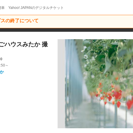
単 Yahoo! JAPANのデジタルチケット
ービスの終了について
いちごハウスみたか 撮
00
:50～
たか