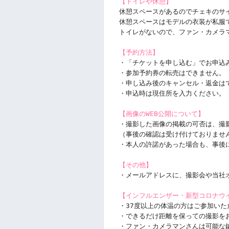
【トイレや休憩】
休憩スペースがあるのでチェキのサ
休憩スペースはモデルの衣装が私服
トイレがないので、ファン・カメラ
【予約方法】
・「チケットを申し込む」でお申込
・参加予約券の転売はできません。
・申し込み後のキャンセル・返金は
・申込時は現住所を入力ください。
【画像のWEB公開について】
・撮影した画像の掲載の可否は、撮
（事後の確認は受け付けておりませ
・本人の許諾があった場合も、事後
【その他】
・メールアドレスに、撮影会や当社
【インフルエンザー・新型コロナウ
・37度以上の体温の方はご参加いた
・できるだけ距離を保っての撮影を
・ファン・カメラマンさんは可能な