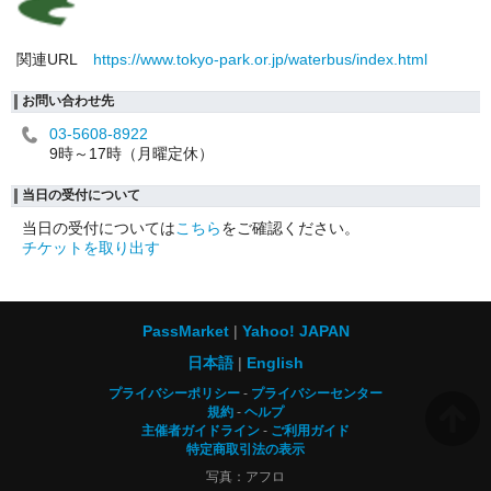
関連URL
https://www.tokyo-park.or.jp/waterbus/index.html
お問い合わせ先
03-5608-8922
9時～17時（月曜定休）
当日の受付について
当日の受付については
こちら
をご確認ください。
チケットを取り出す
PassMarket
Yahoo! JAPAN
日本語
English
プライバシーポリシー
プライバシーセンター
規約
ヘルプ
主催者ガイドライン
ご利用ガイド
特定商取引法の表示
写真：アフロ