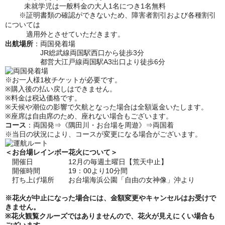
未就学児は一般料金の大人
1
名につき
1
名無料
※証明書類の確認ができないため、障害者割引および各種割引
については
適用外とさせていただきます。
出航場所
：両国発着場
JR総武線両国駅西口から徒歩3分
都営大江戸線両国駅A3出口より徒歩6分
※お一人様1枚チケットが必要です。
※購入後の払い戻しはできません。
※料金は税込価格です。
※天候や潮位の影響で欠航となった場合は全額返金いたします。
※座席は自由席のため、座れない場合もございます。
コース
：両国発⇒《隅田川・お台場を周遊》⇒両国着
※当日の状況により、コースが変更になる場合がございます。
＜お台場レインボー花火について＞
開催日 12月の毎週土曜日【荒天中止】
開催時間 19：00より10分間
打ち上げ場所 お台場海浜公園「自由の女神像」沖より
※花火が中止になった場合には、
金額変更やキャンセルはお受けで
きません。
※花火観覧クルーズではありませんので、花火が見えにくい場合も