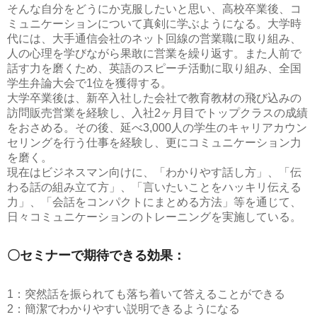
そんな自分をどうにか克服したいと思い、高校卒業後、コ
ミュニケーションについて真剣に学ぶようになる。大学時
代には、大手通信会社のネット回線の営業職に取り組み、
人の心理を学びながら果敢に営業を繰り返す。また人前で
話す力を磨くため、英語のスピーチ活動に取り組み、全国
学生弁論大会で1位を獲得する。
大学卒業後は、新卒入社した会社で教育教材の飛び込みの
訪問販売営業を経験し、入社2ヶ月目でトップクラスの成績
をおさめる。その後、延べ3,000人の学生のキャリアカウン
セリングを行う仕事を経験し、更にコミュニケーション力
を磨く。
現在はビジネスマン向けに、「わかりやす話し方」、「伝
わる話の組み立て方」、「言いたいことをハッキリ伝える
力」、「会話をコンパクトにまとめる方法」等を通じて、
日々コミュニケーションのトレーニングを実施している。
〇セミナーで期待できる効果：
1：突然話を振られても落ち着いて答えることができる
2：簡潔でわかりやすい説明できるようになる