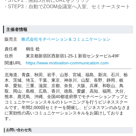
・STEP2：開始5分前にURLをクリック
・STEP3：自動でZOOM会議室へ入室、セミナースタート
主催者情報
販売主
株式会社モチベーション＆コミュニケーション
責任者
桐生 稔
住所
東京都新宿区西新宿1-25-1 新宿センタービル49F
関連URL
https://www.motivation-communication.com
北海道、青森、秋田、岩手、山形、宮城、福島、新潟、石川、栃
木、茨城、埼玉、千葉、東京、神奈川、山梨、長野、静岡、岐
阜、愛知、三重、滋賀、京都、奈良、大阪、兵庫、和歌山、鳥
取、岡山、島根、広島、香川、徳島、愛媛、高知、福岡、大分、
熊本、鹿児島、沖縄、全国40都道府県でモチベーションアップと
コミュニケーションスキルのトレーニングを行うビジネススクー
ルです。年間2,000回セミナーを開催し、ビジネスマンのみなさま
に実効性の高いコミュニケーションスキルをお届けしておりま
す。
お問い合わせ先