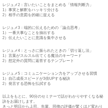
レジュメ2：言いたいことをまとめる「情報判断力」
1）事実と解釈をハッキリ分ける
2）相手の意図を的確に捉える
レジュメ3：端的に伝えるための「論点思考」
1）一番大事なことを抽出する
2）伝えたいことに意識を集中させる
レジュメ4：とっさに振られたときの「切り返し法」
1）言葉がスルスル出てくる魔法のキーワード
2）想定外の質問に返答するテンプレート
レジュメ5：コミュニケーション力をアップさせる習慣
1）自己成長スピードが3倍UPする秘訣
2）発言する恐怖を払拭する
以上をもとに、90分のセミナーで話がわかりやすくなる秘
訣をお届けします。
きっと明日から上司、先輩、同僚の評価が驚くほど変わり