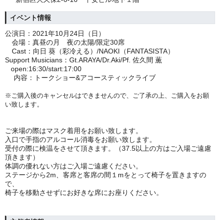
イベント情報
公演日：
2021年10月24日（日）
会場：真昼の月 夜の太陽/限定30席
Cast：
向日 葵（彩冷える）/NAOKI（FANTASISTA）
Support Musicians：Gt.ARAYA/Dr.Aki/Pf. 佐久間 薫
open:16:30/
start:17:00
内容：トークショー&アコースティックライブ
※ご購入後のキャンセルはできませんので、
ご了承の上、ご購入をお願
い致します。
ご来場の際はマスク着用をお願い致します。
入口で手指のアルコール消毒をお願い致します。
受付の際に検温をさせて頂きます。（37.5以上の方はご入場ご遠慮
頂きます）
体調の優れない方はご入場ご遠慮ください。
ステージから2m、客席と客席の間１mをとって椅子を置きますの
で、
椅子を移動させずにお好きな席にお座りください。