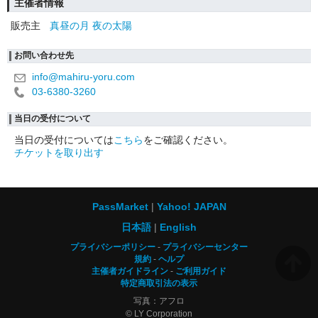
主催者情報
販売主
真昼の月 夜の太陽
お問い合わせ先
info@mahiru-yoru.com
03-6380-3260
当日の受付について
当日の受付については
こちら
をご確認ください。
チケットを取り出す
PassMarket
Yahoo! JAPAN
日本語
English
プライバシーポリシー
プライバシーセンター
規約
ヘルプ
主催者ガイドライン
ご利用ガイド
特定商取引法の表示
写真：アフロ
© LY Corporation