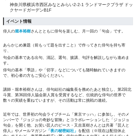
神奈川県横浜市西区みなとみらい2-2-1 ランドマークプラザ ドッ
クヤードガーデンB1F
イベント情報
俳人の
堀本裕樹
さんとともに俳句を楽しむ、月一回の「句会」です。
あらかじめ兼題（前もって題を出すこと）で作ってきた俳句を持ち寄
り、
句会の基本である出句、清記、選句、披講、句評を解説しながら進めま
す。
俳句の基本「季語」や「切字」などについても随時触れていきますの
で、初心者の方もご安心ください。
講師・堀本裕樹さんは、俳句結社の編集長を務めたあと独立し、第2回北
斗賞、第36回俳人協会新人賞を受賞するなど、伝統的な俳句の世界で
数々の実績を重ねていますが、その活動は常に挑戦の連続。
近年では、世界初の句会ライブチーム「東京マッハ」に参加し、そのメ
ンバーで『ジョジョの奇妙な冒険』とコラボレーションした「ジョジョ
句会」を開く他、お笑い芸人のピース・又吉直樹さんとは共著『芸人と
俳人』やメールマガジン
「夜の秘密結社」
を配信（※現在は配信休止