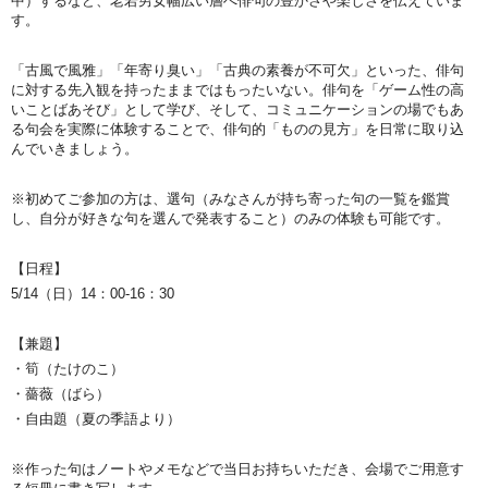
中）するなど、老若男女幅広い層へ俳句の豊かさや楽しさを伝えていま
す。
「古風で風雅」「年寄り臭い」「古典の素養が不可欠」といった、俳句
に対する先入観を持ったままではもったいない。俳句を「ゲーム性の高
いことばあそび」として学び、そして、コミュニケーションの場でもあ
る句会を実際に体験することで、俳句的「ものの見方」を日常に取り込
んでいきましょう。
※初めてご参加の方は、選句（みなさんが持ち寄った句の一覧を鑑賞
し、自分が好きな句を選んで発表すること）のみの体験も可能です。
【日程】
5/14
（日）
14：00-16：30
【兼題】
・筍（たけのこ）
・薔薇（ばら）
・自由題（夏の季語より）
※作った句はノートやメモなどで当日お持ちいただき、会場でご用意す