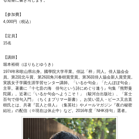
る短冊に書き写します。
【参加費】
4,000円（税込）
【定員】
15名
【講師】
堀本裕樹（ほりもとゆうき）
1974年和歌山県出身。國學院大学卒業。俳誌「梓」同人。俳人協会会
員。第2回北斗賞、第26回角川春樹賞受賞。第36回俳人協会新人賞受賞。
実践女子学園生涯学習センター講師。「いるか句会」「たんぽぽ句会」
主宰。著書に『十七音の海 俳句という詩にめぐり逢う』句集『熊野曼
陀羅』。近著に「いるか句会へようこそ！」（駿河台出版社）、「富士
百句で俳句入門」（ちくまプリマー新書）。お笑い芸人・ピース又吉直
樹氏とは、共著『芸人と俳人』（集英社）やメールマガジン『夜の秘密
結社』の配信（※現在は休止中）など。2016年度「NHK俳句」選者。