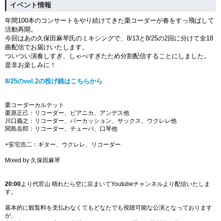
イベント情報
年間
100
本のコンサートをやり続けてきた栗コーダーが春をすっ飛ばして
活動再開。
今回はあの久保田麻琴氏のミキシングで、
8/13
と
8/25
の
2
回に分けて全
18
曲配信でお届けいたします。
ついつい演奏しすぎ、しゃべすぎたため分割配信することにしました。
是非お楽しみに！
8/25のvol.2の投げ銭はこちらから
栗コーダーカルテット
栗原正己：リコーダー、ピアニカ、アンデス他
川口義之：リコーダー、パーカッション、サックス、ウクレレ他
関島岳郎：リコーダー、テューバ、口琴他
+安宅浩二：ギター、ウクレレ、リコーダー
Mixed by 久保田麻琴
20:00
より代官山 晴れたら空に豆まいてYoutubeチャンネルより配信いたしま
す。
基本的に観覧料を支払わなくてもどなたでも視聴可能な公演となっております
が、