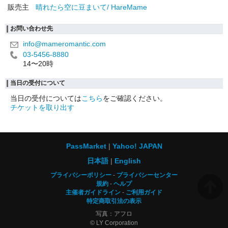
販売主
晴れたら空に豆まいて/ HareMame
お問い合わせ先
info@mameromantic.com
03-5456-8880
14〜20時
当日の受付について
当日の受付については
こちら
をご確認ください。
チケットを取り出す
PassMarket
Yahoo! JAPAN
日本語
English
プライバシーポリシー
プライバシーセンター
規約
ヘルプ
主催者ガイドライン
ご利用ガイド
特定商取引法の表示
写真：アフロ
© LY Corporation