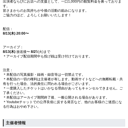
出演者ならびにお店への支援として、一口1,000円の観覧料金を募っておりま
す。
皆さまからのお気持ちが今後の活動の励みになります。
ご協力のほど、よろしくお願いいたします！
配信：
8/13(木) 20:00〜
アーカイブ：
8/13(木)
放送後〜
8/2
5(火)まで
＊アーカイブ配信期間中も投げ銭は受け付けております。
注意：
＊本配信の写真撮影・録画・録音等は一切禁止です。
＊本配信の一切の権利は主催者が有します。動画サイトなどへの無断転載・共
有を行った場合、法的責任に問われる場合がございます。
＊一度購入したチケットはいかなる理由があってもキャンセルできません。ご
了承ください。
＊本配信はアーカイブ期間終了後、一般公開される場合があります。
＊Youtubeチャットでの公序良俗に反する発言など、他のお客様のご迷惑にな
る行為はおやめ下さい。
主催者情報