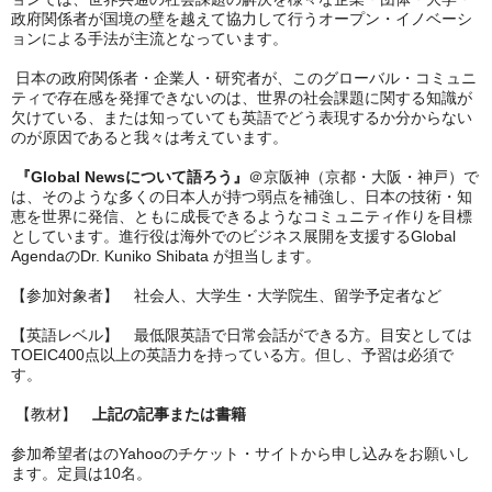
政府関係者が国境の壁を越えて協力して行うオープン・イノベーシ
ョンによる手法が主流となっています。
日本の政府関係者・企業人・研究者が、このグローバル・コミュニ
ティで存在感を発揮できないのは、世界の社会課題に関する知識が
欠けている、または知っていても英語でどう表現するか分からない
のが原因であると我々は考えています。
『Global Newsについて語ろう』
＠京阪神（京都・大阪・神戸）で
は、そのような多くの日本人が持つ弱点を補強し、日本の技術・知
恵を世界に発信、ともに成長できるようなコミュニティ作りを目標
としています。進行役は海外でのビジネス展開を支援するGlobal
AgendaのDr. Kuniko Shibata が担当します。
【参加対象者】 社会人、大学生・大学院生、留学予定者など
【英語レベル】 最低限英語で日常会話ができる方。目安としては
TOEIC400点以上の英語力を持っている方。但し、予習は必須で
す。
【教材】
上記の記事または書籍
参加希望者はのYahooのチケット・サイトから申し込みをお願いし
ます。定員は10名。