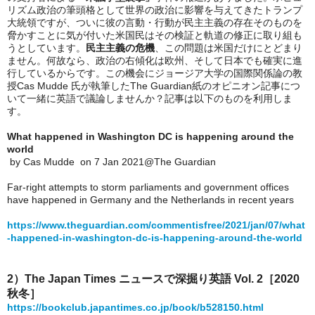
リズム政治の筆頭格として世界の政治に影響を与えてきたトランプ
大統領ですが、ついに彼の言動・行動が民主主義の存在そのものを
脅かすことに気が付いた米国民はその検証と軌道の修正に取り組も
うとしています。
民主主義の危機
、この問題は米国だけにとどまり
ません。何故なら、政治の右傾化は欧州、そして日本でも確実に進
行しているからです。この機会にジョージア大学の国際関係論の教
授Cas Mudde 氏が執筆したThe Guardian紙のオピニオン記事につ
いて一緒に英語で議論しませんか？記事は以下のものを利用しま
す。
What happened in Washington DC is happening around the 
world
 by Cas Mudde  on 7 Jan 2021@The Guardian
Far-right attempts to storm parliaments and government offices 
have happened in Germany and the Netherlands in recent years
https://www.theguardian.com/commentisfree/2021/jan/07/what
-happened-in-washington-dc-is-happening-around-the-world
2）The Japan Times ニュースで深掘り英語 Vol. 2［2020 
秋冬］
https://bookclub.japantimes.co.jp/book/b528150.html