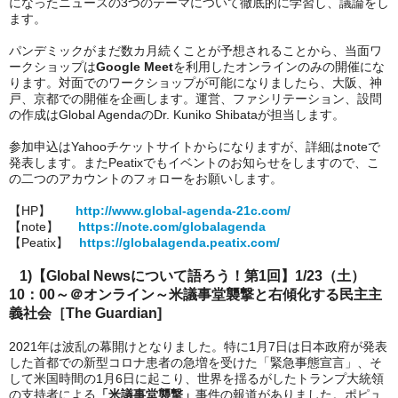
になったニュースの3つのテーマについて徹底的に学習し、議論をし
ます。
パンデミックがまだ数カ月続くことが予想されることから、当面ワ
ークショップは
Google Meet
を利用したオンラインのみの開催にな
ります。対面でのワークショップが可能になりましたら、大阪、神
戸、京都での開催を企画します。運営、ファシリテーション、設問
の作成はGlobal AgendaのDr. Kuniko Shibataが担当します。
参加申込はYahooチケットサイトからになりますが、詳細はnoteで
発表します。またPeatixでもイベントのお知らせをしますので、こ
の二つのアカウントのフォローをお願いします。
【HP】　　
http://www.global-agenda-21c.com/
【note】　  
https://note.com/globalagenda
【Peatix】   
https://globalagenda.peatix.com/
   1)【Global Newsについて語ろう！第1回】1/23（土）
10：00～＠オンライン～米議事堂襲撃と右傾化する民主主
義社会［The Guardian]
2021年は波乱の幕開けとなりました。特に1月7日は日本政府が発表
した首都での新型コロナ患者の急増を受けた「緊急事態宣言」、そ
して米国時間の1月6日に起こり、世界を揺るがしたトランプ大統領
の支持者による
「米議事堂襲撃」
事件の報道がありました。ポピュ