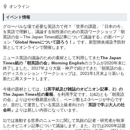
オンライン
イベント情報
グローバルな場で必要な英語力て何？「世界の課題」「日本の今」
を英語で理解し、議論する知性派のための英語ワークショップ「朝
英語の会～The Japan Times紙記事について議論する」の新バージ
ョン
「Global Newsについて語ろう！」
です。新型肺炎感染予防対
策としてオンラインで開催します。
ニュース英語の議論のための素材として利用してきた
The Japan 
Times紙の「朝英語の会」Morning English
のコラムが2020年末に
終了しました。2017年より大阪・神戸で続けてきた「朝英語の会」
のディスカッション・ワークショップは、2021年1月末より装いも
新たに再スタートします。
今後の題材としては、1
)英字紙及び雑誌のオピニオン記事、2）の
The Japan Times社の書籍、
を利用予定です。1)&2)とも「朝英語
の会」よりはやや難易度が高く、ページ数も2-3ページが中心です
が、並行して運営している英語上級者向けの「
英語で学ぶ大人の社
会科」
よりは易しい内容になっています。
1)では激動する世界のニュースに関して気鋭の記者・研究者が執筆
したオピニオン記事について議論します。また、2)では2020年話題