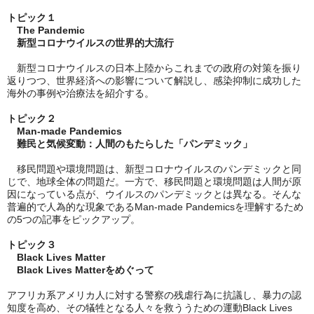
トピック１
　The Pandemic
　新型コロナウイルスの世界的大流行
　新型コロナウイルスの日本上陸からこれまでの政府の対策を振り
返りつつ、世界経済への影響について解説し、感染抑制に成功した
海外の事例や治療法を紹介する。
トピック２
　Man-made Pandemics
　難民と気候変動：人間のもたらした「パンデミック」
　移民問題や環境問題は、新型コロナウイルスのパンデミックと同
じで、地球全体の問題だ。一方で、移民問題と環境問題は人間が原
因になっている点が、ウイルスのパンデミックとは異なる。そんな
普遍的で人為的な現象であるMan-made Pandemicsを理解するため
の5つの記事をピックアップ。
トピック３
　Black Lives Matter
　Black Lives Matterをめぐって
アフリカ系アメリカ人に対する警察の残虐行為に抗議し、暴力の認
知度を高め、その犠牲となる人々を救ううための運動Black Lives 