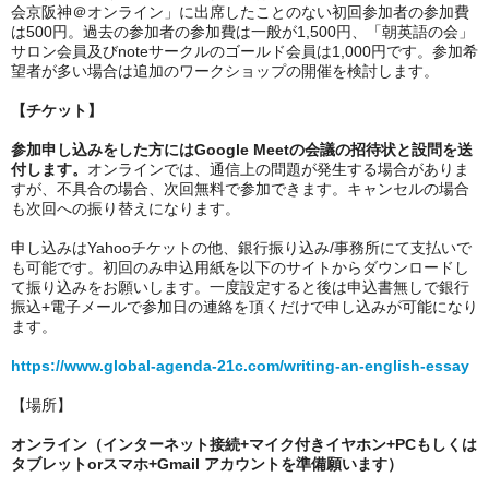
会京阪神＠オンライン」に出席したことのない初回参加者の参加費
は500円。過去の参加者の参加費は一般が1,500円、「朝英語の会」
サロン会員及びnoteサークルのゴールド会員は1,000円です。参加希
望者が多い場合は追加のワークショップの開催を検討します。
【チケット】
参加申し込みをした方にはGoogle Meetの会議の招待状と設問を送
付します。
オンラインでは、通信上の問題が発生する場合がありま
すが、不具合の場合、次回無料で参加できます。キャンセルの場合
も次回への振り替えになります。
申し込みはYahooチケットの他、銀行振り込み/事務所にて支払いで
も可能です。初回のみ申込用紙を以下のサイトからダウンロードし
て振り込みをお願いします。一度設定すると後は申込書無しで銀行
振込+電子メールで参加日の連絡を頂くだけで申し込みが可能になり
ます。
https://www.global-agenda-21c.com/writing-an-english-essay
【場所】
オンライン（インターネット接続+マイク付きイヤホン+PCもしくは
タブレットorスマホ+Gmail アカウントを準備願います）