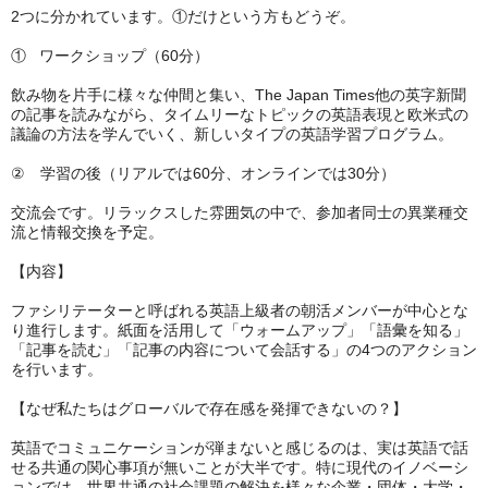
2つに分かれています。①だけという方もどうぞ。
① ワークショップ（60分）
飲み物を片手に様々な仲間と集い、The Japan Times他の英字新聞
の記事を読みながら、タイムリーなトピックの英語表現と欧米式の
議論の方法を学んでいく、新しいタイプの英語学習プログラム。
② 学習の後（リアルでは60分、オンラインでは30分）
交流会です。リラックスした雰囲気の中で、参加者同士の異業種交
流と情報交換を予定。
【内容】
ファシリテーターと呼ばれる英語上級者の朝活メンバーが中心とな
り進行します。紙面を活用して「ウォームアップ」「語彙を知る」
「記事を読む」「記事の内容について会話する」の4つのアクション
を行います。
【なぜ私たちはグローバルで存在感を発揮できないの？】
英語でコミュニケーションが弾まないと感じるのは、実は英語で話
せる共通の関心事項が無いことが大半です。特に現代のイノベーシ
ョンでは、世界共通の社会課題の解決を様々な企業・団体・大学・