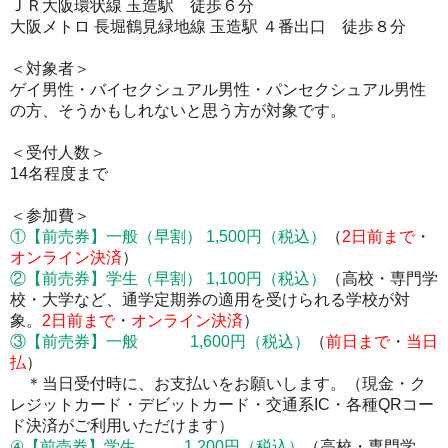
ＪＲ大阪環状線 玉造駅 徒歩６分
大阪メトロ 長堀鶴見緑地線 玉造駅 ４番出口 徒歩８分
＜対象者＞
ゲイ男性・
バイセクシュアル男性・パンセクシュアル男性
の方、そうかもしれないと思う方が対象です。
＜受付人数＞
14名程度まで
＜参加費＞
①
【前売券】
一般（早割） 1,500円
（税込）
（
2
日前まで
・
オンライン決済
）
②
【前売券】
学生（早割） 1,100円
（税込）
（高校・専門学
校・大学など、通学定期券の適用を受けられる学校が対
象。
2
日前まで
・
オンライン決済
）
③
【前売券】
一般 1,600円
（税込）
（
前日まで
・
当日
払
）
＊当日受付時に、お支払いをお願いします。
（現金・ク
レジットカード・デビットカード・交通系IC・各種QRコー
ド決済がご利用いただけます）
④
【前売券】
学生 1,200円
（税込）
（高校・専門学