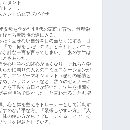
サルタント
方トレーナー
スメント防止アドバイザー
曾祖父母を含めた4世代の家庭で育ち、管理栄
高校から看護職の道に入る。
ったく話せない自分を目の当たりにする。目
、「で、何をしたいの？」と言われ、パニッ
か余計な一言を言ってしまい、「あの学生は
こともあった。
護や心理学への関心が高くなり、それらを学
明らかに周りの人とのコミュニケーションが
して、アンガーマネジメント（怒りの感情と
始め、ハラスメントなど、数々のセミナーに
ことを実践する日々が続いた。学生を指導す
が実習担当で良かった」と言われることも増
得。心と体を整えるトレーナーとして活動す
話すのが苦手な方」「緊張しやすい方」「人
、体の使い方からアプローチすることで、そ
ソッドを得意としている。