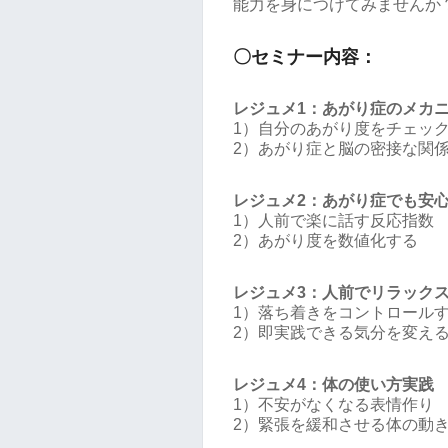
能力を身につけてみませんか
〇セミナー内容：
レジュメ1：あがり症のメカ
1）自分のあがり度をチェッ
2）あがり症と脳の密接な関
レジュメ2：あがり症でも安
1）人前で楽に話す反応指数
2）あがり度を数値化する
レジュメ3：人前でリラック
1）落ち着きをコントロール
2）即実践できる気分を変え
レジュメ4：体の使い方実践
1）不安がなくなる表情作り
2）緊張を緩和させる体の動