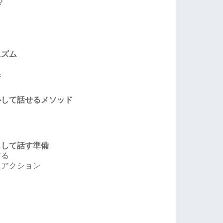
？
ニズム
ク
係
心して話せるメソッド
スして話す準備
する
るアクション
き