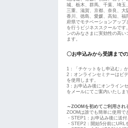
城、栃木、群馬、千葉、埼玉
三重、滋賀、京都、奈良、大
香川、徳島、愛媛、高知、福
府県でモチベーションアップ
を行うビジネススクールです。
ンのみなさまに実効性の高い
ます。
〇お申込みから受講まで
1：「チケットをし申込む」
2：オンラインセミナーはビデ
を使用します。
3：お申込み後にオンラインセミ
をメールにてご案内いたしま
～ZOOMを初めてご利用され
ZOOMは誰でも簡単に使用
・STEP1：お申込み後に送付
・STEP2：開始5分前にUR