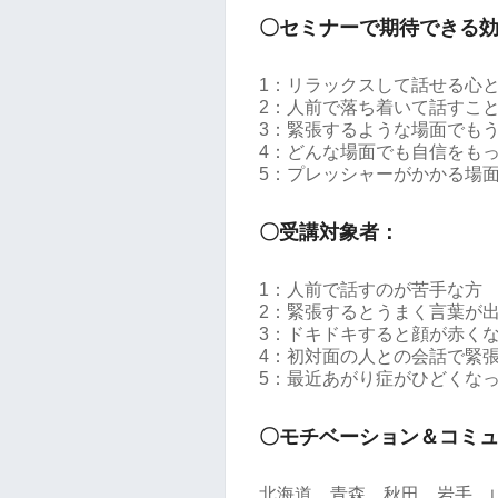
〇セミナーで期待できる
1：リラックスして話せる心
2：人前で落ち着いて話すこ
3：緊張するような場面でも
4：どんな場面でも自信をも
5：プレッシャーがかかる場
〇受講対象者：
1：人前で話すのが苦手な方
2：緊張するとうまく言葉が
3：ドキドキすると顔が赤く
4：初対面の人との会話で緊
5：最近あがり症がひどくな
〇モチベーション＆コミ
北海道、青森、秋田、岩手、