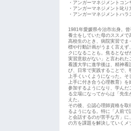
・アンガーマネジメントコン
・アンガーマネジメント叱り
・アンガーマネジメントハラ
1981年愛媛県今治市出身。
養士をしていた母のススメで
高校生のとき、病院実習でま
標や行動計画がうまく言えず
クになることも。焦るとなぜ
実習意欲がない」と言われた
看護大学に進学後は、精神看
び、日常で実践することで、
上手くいくようになった。そ
上手に付き合う心理教育）を
参加するようになり、学んだ
る立場になってからは「先生
えた。
その後、公認心理師資格を取
るようになる。特に「人前で
と会話するのが苦手な方」に
の方を課題を解決していくメ