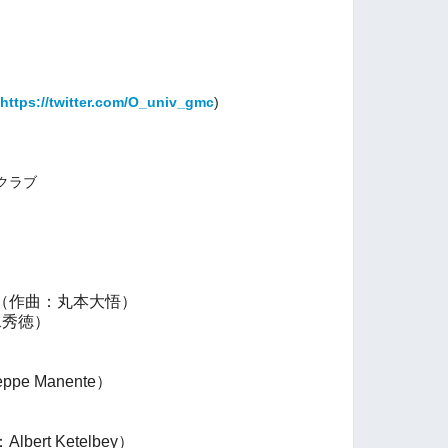
https://twitter.com/O_univ_gmc
)
クラブ
（作曲：丸本大悟）
水秀徳）
）
e Manente）
rt Ketelbey）