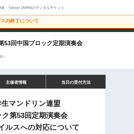
単 Yahoo! JAPANのデジタルチケット
ービスの終了について
第53回中国ブロック定期演奏会
30～
主催者情報
当日の受付方法
学生マンドリン連盟
ク第53回定期演奏会
イルスへの対応について