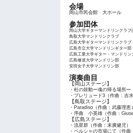
会場
岡山市民会館 大ホール
参加団体
岡山大学ギターマンドリンクラブ(
鳥取大学マンドリンクラブ
広島大学ギターマンドリンクラブ
広島市立大学マンドリンギター部
広島工業大学ギター・マンドリン
広島修道大学マンドリン部
安田女子大学マンドリン部
演奏曲目
【岡山ステージ】
・杜の鼓動ー魂の帰る場所ー
・プレリュード3（作曲：吉
【鳥取ステージ】
・Paradiso（作曲：武藤理恵
・序曲 小英雄（作曲：Giusepp
【広島ステージ】
・流星群（作曲：末廣健児）
・ペルシャの市場にて（作曲：Albe