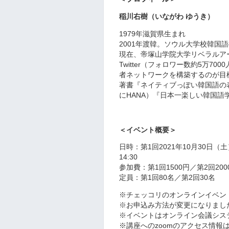
稲川右樹（いながわ ゆうき）
1979年滋賀県生まれ
2001年渡韓。ソウル大学校韓国
現在、帝塚山学院大学リベラルア
Twitter（フォロワー数約5万7
者ネットワークを構築するのが目
著書『ネイティブっぽい韓国語の
にHANA）『日本一楽しい韓国語学
＜イベント概要＞
日時：第1回2021年10月30日（土）
14:30
参加費：第1回1500円／第2回2
定員：第1回80名／第2回30名
※チェッコリのオンラインイベン
※お申込み方法が変更になりまし
※イベントはオンライン会議システ
※講座へのzoomのアクセス情