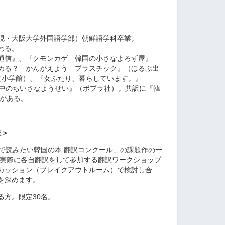
現・大阪大学外国語学部）朝鮮語学科卒業。
わる。
通信』、『クモンカゲ 韓国の小さなよろず屋』
める？ かんがえよう プラスチック』（ほるぷ出
（小学館）、『女ふたり、暮らしています。』
夜中のちいさなようせい』（ポプラ社）。共訳に『韓
どがある。
座
＞
語で読みたい韓国の本 翻訳コンクール」の課題作の一
、実際に各自翻訳をして参加する翻訳ワークショップ
カッション（ブレイクアウトルーム）で検討し合
を深めます。
る方。限定30名。