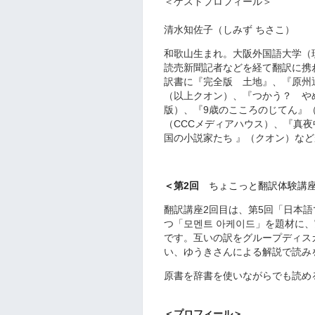
＜ゲストプロフィール＞
清水知佐子（しみず ちさこ）
和歌山生まれ。大阪外国語大学（
読売新聞記者などを経て翻訳に携
訳書に『完全版 土地』、『原州
（以上クオン）、『つかう？ や
版）、『9歳のこころのじてん』
（CCCメディアハウス）、『真
国の小説家たち 』（クオン）な
＜第2回
ちょこっと翻訳体験講
翻訳講座2回目は、第5回「日本
つ「모멘트 아케이드」を題材に
です。互いの訳をグループディス
い、ゆうきさんによる解説で読み
原書を辞書を使いながらでも読め
＜プロフィール＞