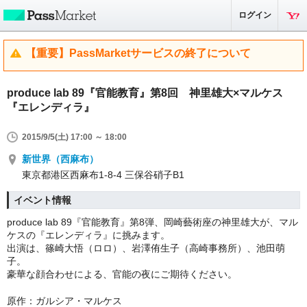
ログイン
【重要】PassMarketサービスの終了について
produce lab 89『官能教育』第8回 神里雄大×マルケス
『エレンディラ』
2015/9/5(土) 17:00 ～ 18:00
新世界（西麻布）
東京都港区西麻布1-8-4 三保谷硝子B1
イベント情報
produce lab 89『官能教育』第8弾、岡崎藝術座の神里雄大が、マル
ケスの『エレンディラ』に挑みます。
出演は、篠崎大悟（ロロ）、岩澤侑生子（高崎事務所）、池田萌
子。
豪華な顔合わせによる、官能の夜にご期待ください。
原作：ガルシア・マルケス