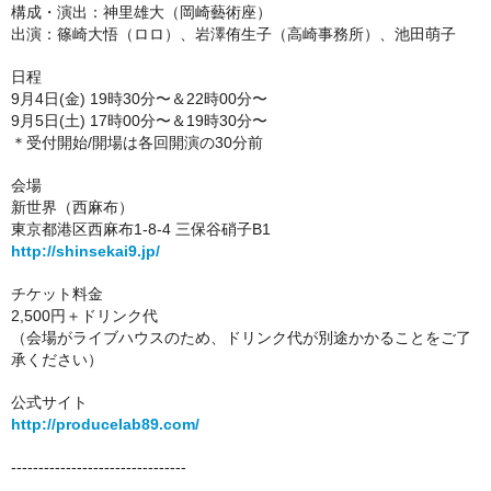
構成・演出：神里雄大（岡崎藝術座）
出演：
篠崎大悟（ロロ）、岩澤侑生子（高崎事務所）、池田萌子
日程
9月4日(金) 19時30分〜＆22時00分〜
9月5日(土) 17時00分〜＆19時30分〜
＊受付開始/開場は各回開演の30分前
会場
新世界（西麻布）
東京都港区西麻布1-8-4 三保谷硝子B1
http://shinsekai9.jp/
チケット料金
2,500円＋ドリンク代
（会場がライブハウスのため、ドリンク代が別途かかることをご了
承ください）
公式サイト
http://producelab89.com/
--------------------------------