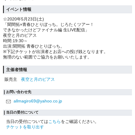
イベント情報
☆2020年5月23日(土)
「聞間拓×青春ひとりぼっち。じろたくツアー！
できなかったけどファイナル編 生LIVE配信」
夜空と月のピアス
時間:19:30～
出演:聞間拓 青春ひとりぼっち。
※下記チケットが出演者とお店への投げ銭となります。
無理のない範囲でご協力をお願いいたします。
主催者情報
販売主
夜空と月のピアス
お問い合わせ先
allmagiro69@yahoo.co.jp
当日の受付について
当日の受付については
こちら
をご確認ください。
チケットを取り出す