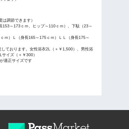
度は調節できます）
53～173ｃｍ、ヒップ～110ｃｍ）、下駄（23～
5ｃｍ）Ｌ（身長165～175ｃｍ）ＬＬ（身長175～
しております。女性浴衣2L（＋￥1,500）、男性浴
2Lサイズ（＋￥300）
が適正サイズです