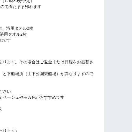
（17時30分予定）
トなので着たまま帰れます
本、浴用タオル2枚
浴用タオル2枚
能です
あります。その場合はご返金または日程をお振替さ
）と下船場所（山下公園乗船場）が異なりますので
ださい
でベージュやモカ色がおすすめです
ん
わります）