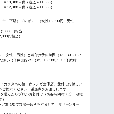
0,980＋税（税込￥11,858）
2,980＋税（税込￥11,858）
帯・下駄）プレゼント（女性13,000円・男性
,000円相当）
000円相当）
（女性・男性）と着付け予約時間（13：30～15：
さい（予約開始7/4（木）10：00より／予約締
濱ハイカラきもの館 赤レンガ倉庫店」受付にお越しい
をご提示ください、乗船券をお渡しします
下駄を選んだらプロがお着付け（所要時間約30分、混雑
す）
赤レンガ乗船場で乗船手続きをすませて「マリーンルー