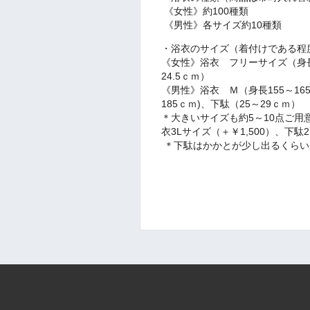
《女性》約100種類
《男性》各サイズ約10種類
・浴衣のサイズ（着付けである程
《女性》浴衣 フリーサイズ（身長1
24.5ｃｍ）
《男性》浴衣 Ｍ（身長155～16
185ｃｍ)、下駄（25～29ｃｍ）
＊大きいサイズも約5～10点ご用意
衣3Lサイズ（＋￥1,500）、下駄
＊下駄はかかとが少し出るくらい