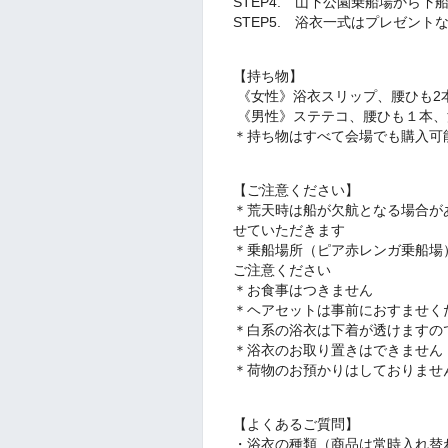
STEP4. 山下公園乗船場から下船
STEP5. 浴衣一式はプレゼン
【持ち物】
《女性》浴衣スリップ、腰ひも2
《男性》ステテコ、腰ひも１本、
＊持ち物はすべて会場でも購入可
【ご注意ください】
＊荒天時は船が欠航となる場合が
せていただきます
＊乗船場所（ピア赤レンガ乗船場
ご注意ください
＊お食事はつきません
＊ヘアセットは事前におすませく
＊白系の浴衣は下着が透けますの
＊浴衣のお取り置きはできません
＊荷物のお預かりはしておりませ
【よくあるご質問】
・浴衣の種類（商品は常時入れ替