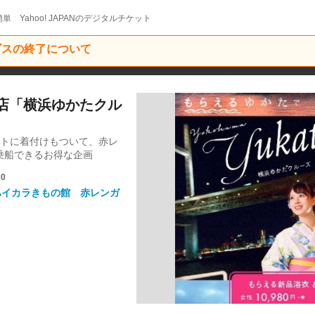
単 Yahoo! JAPANのデジタルチケット
ービスの終了について
庫店「横浜ゆかたクル
ットに着付けもついて、赤レ
乗船できるお得な企画
30
ハイカラきもの館 赤レンガ