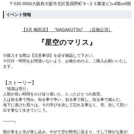
〒530-0056大阪府大阪市北区兎我野町９−２３聚楽ビル4階or6階
イベント情報
【3
月
梅田店】 "NAGAKUTSU" （店舗公演）
『星空のマリス』
※購入する際は【注意事項】を必ず確認して下さい。
※日付・時間をお間違いないよう、
お確かめの上、ご購入お願いいたし
ます。
【ストーリー】
「知識は罪だ」
人類が長い時間をかけ辿り着いた、たったひとつの真実。
人は知る事で憎み、知る事で争い、知る事で殺し、知る事で滅んだ。
地下に逃げた我々は、その学びを決して忘れる事なく、否、決して思い
出す事なく生きていこう。
―――。
朝が来ると光が差し込み、やがて空が橙色に染まり、そして静かな夜が