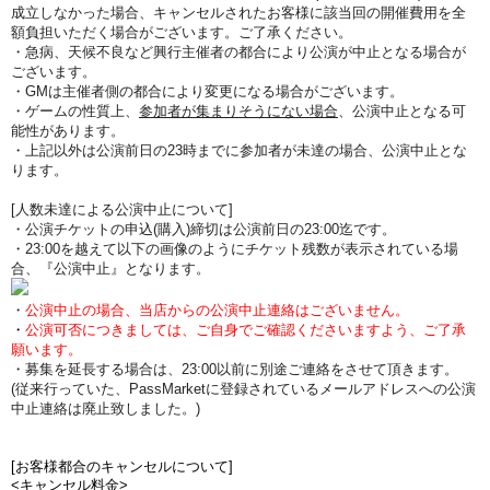
成立しなかった場合、キャンセルされたお客様に該当回の開催費用を全
額負担いただく場合がございます。ご了承ください。
・急病、天候不良など興行主催者の都合により公演が中止となる場合が
ございます。
・GMは主催者側の都合により変更になる場合がございます。
・ゲームの性質上、
参加者が集まりそうにない場合
、公演中止となる可
能性があります。
・上記以外は公演前日の23時までに参加者が未達の場合、公演中止とな
ります。
[人数未達による公演中止について]
・公演チケットの申込(購入)締切は公演前日の23:00迄です。
・23:00を越えて以下の画像のようにチケット残数が表示されている場
合、『公演中止』となります。
・
公演中止の場合、当店からの公演中止連絡はございません。
・
公演可否につきましては、ご自身でご確認くださいますよう、ご了承
願います。
・募集を延長する場合は、23:00以前に別途ご連絡をさせて頂きます。
(従来行っていた、PassMarketに登録されているメールアドレスへの公演
中止連絡は廃止致しました。)
[お客様都合のキャンセルについて]
<キャンセル料金>