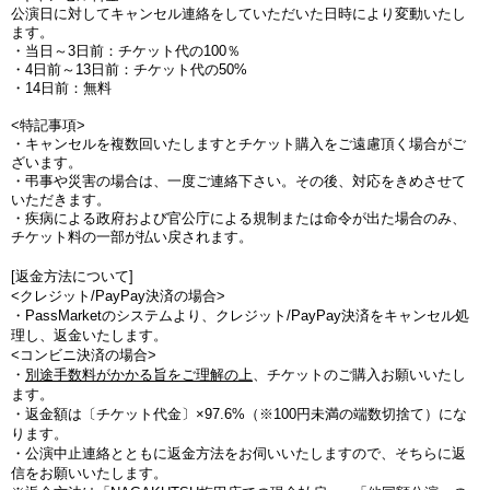
公演日に対してキャンセル連絡をしていただいた日時により変動いたし
ます。
・当日～3日前：チケット代の100％
・4日前～13日前：チケット代の50%
・14日前：無料
<特記事項>
・キャンセルを複数回いたしますとチケット購入をご遠慮頂く場合がご
ざいます。
・弔事や災害の場合は、一度ご連絡下さい。その後、対応をきめさせて
いただきます。
・疾病による政府および官公庁による規制または命令が出た場合のみ、
チケット料の一部が払い戻されます。
[返金方法について]
<クレジット/PayPay決済の場合>
・PassMarketのシステムより、クレジット/PayPay決済をキャンセル処
理し、返金いたします。
<コンビニ決済の場合>
・
別途手数料がかかる旨をご理解の上
、チケットのご購入お願いいたし
ます。
・
返金額は〔チケット代金〕×97.6%（※100円未満の端数切捨て
）にな
ります。
・公演中止連絡とともに返金方法をお伺いいたしますので、そちらに返
信をお願いいたします。