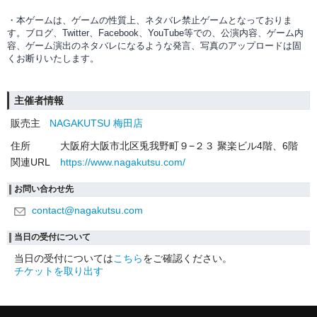
・本ゲームは、ゲームの性質上、ネタバレ禁止ゲームとなっておりま
す。ブログ、Twitter、Facebook、YouTube等での、
公演内容、
ゲーム内
容、ゲーム演出のネタバレになるような発言、写真のアップロードは固
くお断りいたします。
主催者情報
販売主
NAGAKUTSU 梅田店
住所
大阪府大阪市北区兎我野町９−２３ 聚楽ビル4階、6階
関連URL
https://www.nagakutsu.com/
お問い合わせ先
contact@nagakutsu.com
当日の受付について
当日の受付については
こちら
をご確認ください。
チケットを取り出す