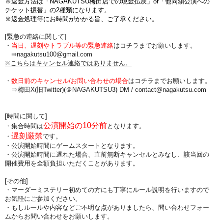
※返金方法は「NAGAKUTSU梅田店での現金払戻」or「他同額公演への
チケット振替」の2種類になります。
※返金処理等にお時間がかかる旨、ご了承ください。
[緊急の連絡に関して]
・
当日、遅刻やトラブル等の緊急連絡
はコチラまでお願いします。
⇒nagakutsu100@gmail.com
※こちらはキャンセル連絡ではありません。
・
数日前のキャンセル/お問い合わせの場合
は
コチラまでお願いします。
⇒梅田X(旧Twitter)(＠NAGAKUTSU3) DM /
contact@nagakutsu.com
[時間に関して]
公演開始の10分前
・集合時間は
となります。
遅刻厳禁
・
です。
・公演開始時間にゲームスタートとなります。
・公演開始時間に
遅れた場合、直前無断キャンセルとみなし、該当回の
開催費用を全額負担
いただくことがあります。
[その他]
・マーダーミステリー初めての方にも丁寧にルール説明を行いますので
お気軽にご参加ください。
・もしルールや内容などご不明な点がありましたら、問い合わせフォー
ムからお問い合わせをお願いします。