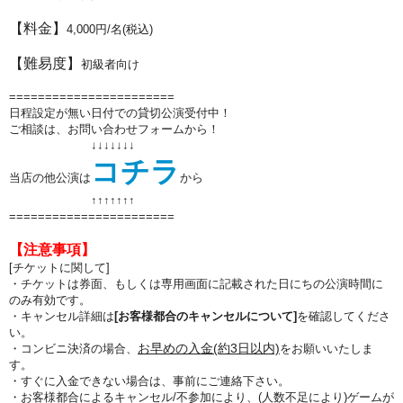
【料金】
4,000円/名(税込)
【難易度】
初級者向け
=======================
日程設定が無い日付での貸切公演受付中！
ご相談は、お問い合わせフォームから！
↓↓↓↓↓↓↓
コチラ
当店の他公演は
から
↑↑
↑↑
↑↑
↑
=======================
【注意事項】
[チケットに関して]
・チケットは券面、もしくは専用画面に記載された日にちの公演時間に
のみ有効です。
・キャンセル詳細は
[お客様都合のキャンセルについて]
を確認してくださ
い。
お早めの入金(約3日以内)
・コンビニ決済の場合、
をお願いいたしま
す。
・すぐに入金できない場合は、事前にご連絡下さい。
・お客様都合によるキャンセル/不参加により、(人数不足により)ゲームが