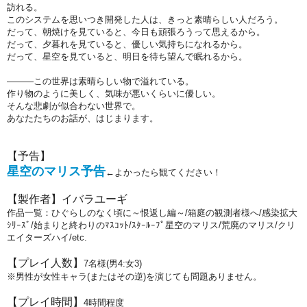
訪れる。
このシステムを思いつき開発した人は、きっと素晴らしい人だろう。
だって、朝焼けを見ていると、今日も頑張ろうって思えるから。
だって、夕暮れを見ていると、優しい気持ちになれるから。
だって、星空を見ていると、明日を待ち望んで眠れるから。
―――この世界は素晴らしい物で溢れている。
作り物のように美しく、気味が悪いくらいに優しい。
そんな悲劇が似合わない世界で。
あなたたちのお話が、はじまります。
【予告】
星空のマリス予告
←よかったら観てください！
【製作者】イバラユーギ
作品一覧：
ひぐらしのなく頃に～恨返し編～/
箱庭の観測者様へ/
感染拡大
ｼﾘｰｽﾞ/始まりと終わりのﾏｽｺｯﾄ/ｽﾀｰﾙｰﾌﾟ
星空のマリス/
荒廃のマリス/クリ
エイターズハイ/etc.
【プレイ人数】
7名様(男4:女3)
※男性が女性キャラ(またはその逆)を演じても問題ありません。
【プレイ時間】
4時間程度