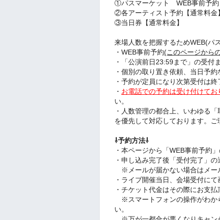
①パスマーケット WEB事前予
②各アーティスト予約【通常料金
③当日券【通常料金】
来場人数を把握するためWEB(パ
・WEB事前予約
(このページから
・「公演前日23:59まで」の受
・個別の取り置き依頼、当日予約
・予約が定員になり次第受付は終
・
お電話での予約は受け付けてお
い。
・人数管理の都合上、いわゆる「
を優先して対応しております。ご
⇩予約方法⇩
・本ページから「WEB事前予約
・申し込み完了後「受付完了」の
※メールが届かない場合はメー
・ライブ開催当日、会場受付にて
・チケット代金はその際にお支払
※スマートフォンの操作がわか
い。
※万が一都合が悪くなりキャン