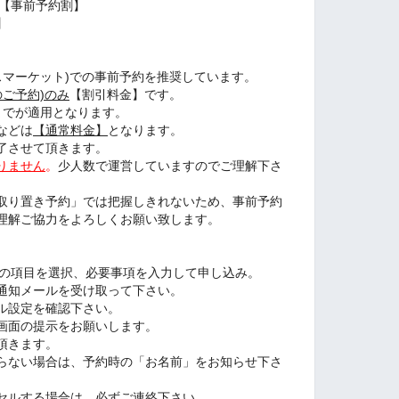
約【事前予約割】
】
スマーケット)での事前予約を推奨しています。
のご予約)のみ
【割引料金】です。
付までが適用となります。
などは
【通常料金】
となります。
了させて頂きます。
りません
。
少人数で運営していますのでご理解下さ
取り置き予約」では把握しきれないため、事前予約
理解ご協力をよろしくお願い致します。
」の項目を選択、必要事項を入力して申し込み。
通知メールを受け取って下さい。
ル設定を確認下さい。
画面の提示をお願いします。
頂きます。
らない場合は、予約時の「お名前」をお知らせ下さ
セルする場合は、必ずご連絡下さい
。