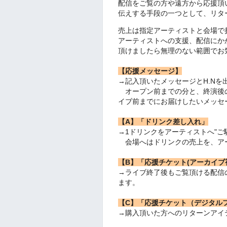
配信をご覧の方や遠方から応援頂
伝えする手段の一つとして、リタ
売上は指定アーティストと会場で
アーティストへの支援、配信にか
頂けましたら無理のない範囲でお
【応援メッセージ】
→記入頂いたメッセージとH.Nを
オープン前までの分と、終演後
イブ前までにお届けしたいメッセ
【A】「ドリンク差し入れ」
→1ドリンクをアーティストへ"ご
会場へはドリンクの売上を、ア
【B】「応援チケット(アーカイブ
→ライブ終了後もご覧頂ける配信
ます。
【C】「応援チケット（デジタル
→購入頂いた方へのリターンアイ