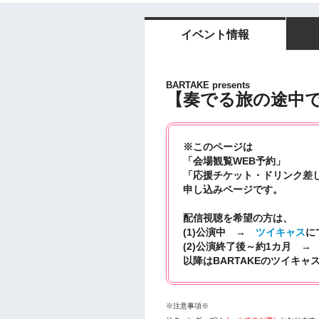
イベント情報
BARTAKE presents
【奏でる旅の途中で
※このページは
「会場観覧WEB予約」
「応援チケット・ドリンク差
申し込みページです。
配信視聴を希望の方は、
(1)公演中 →
ツイキャス
に
(2)公演終了後～約1カ月 →
以降はBARTAKEのツイキャ
※注意事項※