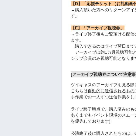
【D】「応援チケット（お礼動画
→購入頂いた方へのリターンアイ
す。
【E】「アーカイブ視聴券」
→ライブ終了後もご覧頂ける配信
ます。
購入できるのはライブ翌日まで
アーカイブは約1カ月視聴可能とな
シップ会員のみ視聴可能となりま
[アーカイブ視聴券について注意事
ツイキャスのアーカイブを見る際
こちらは
自動的に送信されるもの
手作業でお一人ずつ送信作業
をし
ライブ終了時点で、購入済みのも
あくまでもイベント現場のスムー
を優先しております)
公演終了後に購入されたものは、