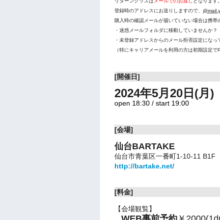
リターングッズは
メールでのお渡し
となります
登録時のアドレスにお送りしますので、
@mail.y
購入時の確認メールが届いていない場合は携帯
・迷惑メールフォルダに移動していませんか？
・未登録アドレスからのメール拒否設定になっ
（特にキャリアメールを利用の方は初期設定で
[開催日]
2024年5月20日(月)
open 18:30 / start 19:00
[会場]
仙台BARTAKE
仙台市青葉区一番町1-10-11 B1F
http://bartake.net/
[料金]
【会場観覧】
WEB事前予約
￥2000(1dr