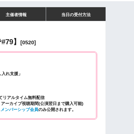
主催者情報
当日の受付方法
#79】
[0520]
し入れ支援」
て
リアルタイム無料配信
 アーカイブ視聴期間(公演翌日まで購入可能)
ス
メンバーシップ会員
のみ公開されます。