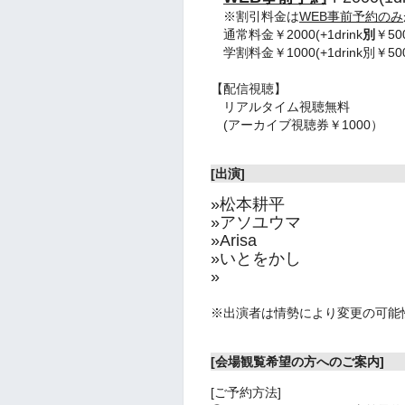
※割引料金は
WEB事前予約のみ
通常料金￥2000(+1drink
別
￥5
学割料金￥1000(+1drink別￥
【配信視聴】
リアルタイム視聴無料
(アーカイブ視聴券￥1000）
[出演]
»松本耕平
»アソユウマ
»Arisa
»いとをかし
»
※出演者は情勢により変更の可能
[会場観覧希望の方へのご案内]
[ご予約方法]