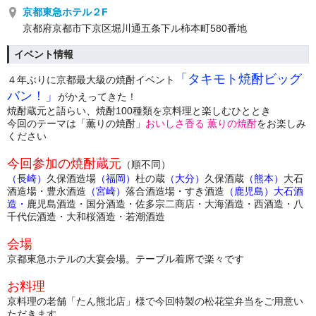
京都東急ホテル２F
京都府京都市下京区堀川通五条下ル柿本町580番地
イベント情報
「タキモト焼酎ビッグ
４年ぶりに京都最大級の焼酎イベント
バン！」
がかえってきた！
焼酎蔵元と語らい、焼酎100種類を京料理と楽しむひととき
今回のテーマは「薫りの焼酎」
おいしさ香る 薫りの焼酎
をお楽しみ
ください
今回参加の焼酎蔵元
（順不同）
（長崎）
久保酒造場
（福岡）
杜の蔵
（大分）
久保酒蔵
（熊本）
大石
酒造場・豊永酒造
（宮崎）
落合酒造場・すき酒造
（鹿児島）大石酒
造・
鹿児島酒造・国分酒造・佐多宗二商店・大海酒造・西酒造・八
千代伝酒造・大和桜酒造・若潮酒造
会場
京都東急ホテルの大宴会場。テーブル着席で楽々です
お料理
京料理の老舗「たん熊北店」様で今回特製の松花堂弁当をご用意い
ただきます