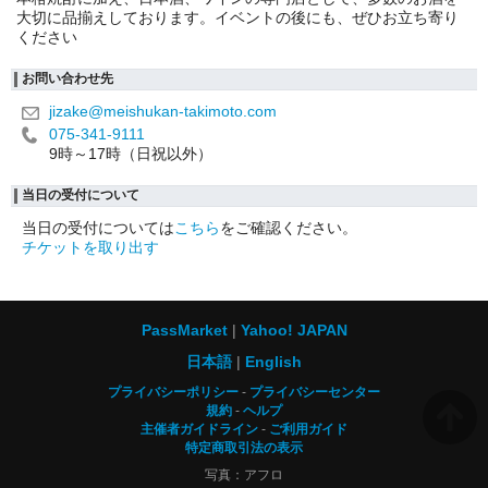
大切に品揃えしております。イベントの後にも、ぜひお立ち寄り
ください
お問い合わせ先
jizake@meishukan-takimoto.com
075-341-9111
9時～17時（日祝以外）
当日の受付について
当日の受付については
こちら
をご確認ください。
チケットを取り出す
PassMarket
Yahoo! JAPAN
日本語
English
プライバシーポリシー
プライバシーセンター
規約
ヘルプ
主催者ガイドライン
ご利用ガイド
特定商取引法の表示
写真：アフロ