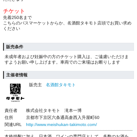
チケット
先着250名まで
こちらのパスマーケットからか、名酒館タキモト店頭でお買い求め
ください
販売条件
未成年者および妊娠中の方のチケット購入は、ご遠慮いただけま
すようお願い申し上げます。車両でのご来場はお断りします
主催者情報
販売主
名酒館タキモト
責任者
株式会社タキモト 滝本一博
住所
京都市下京区六条通高倉西入升屋町60
関連URL
http://www.meishukan-takimoto.com/
本格焼酎に加え、日本酒、ワインの専門店として、多数のお酒を