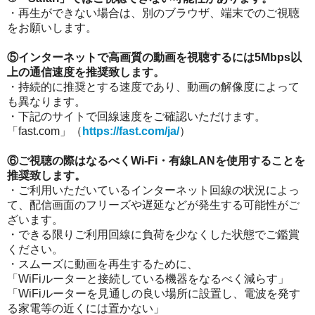
・再生ができない場合は、別のブラウザ、端末でのご視聴
をお願いします。
⑤インターネットで高画質の動画を視聴するには
5Mbps
以
上の通信速度を推奨致します。
・持続的に推奨とする速度であり、動画の解像度によって
も異なります。
・下記のサイトで回線速度をご確認いただけます。
「fast.com」（
https://fast.com/ja/
）
⑥ご視聴の際はなるべく
Wi-Fi・有線LAN
を使用することを
推奨致します。
・ご利用いただいているインターネット回線の状況によっ
て、配信画面のフリーズや遅延などが発生する可能性がご
ざいます。
・できる限りご利用回線に負荷を少なくした状態でご鑑賞
ください。
・スムーズに動画を再生するために、
「WiFiルーターと接続している機器をなるべく減らす」
「WiFiルーターを見通しの良い場所に設置し、電波を発す
る家電等の近くには置かない」