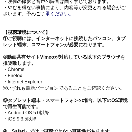
・映像の撮影と音声の録音は固く禁じております。
・やむを得ない事情により、内容等が変更となる場合がご
ざいます。予めご了
承ください。
【視聴環境について
】
①ご視聴には、インターネットに接続したパソコン、タブ
レット端末、スマートフォンが必要になります。
②動画共有サイト
Vimeo
が対応している以下のブラウザを
推奨致します。
・Chrome
・Firefox
・Internet Explorer
※いずれも最新バージョンであることをご確認ください。
③タブレット端末・スマートフォンの場合、以下の
OS
環境
で再生可能です。
・Android OS 5.0以降
・iOS 9.3.5以降
④「
Safari
」ではご視聴できない可能性があります。