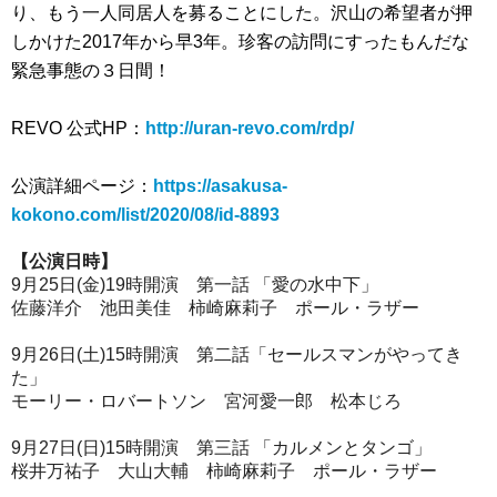
り、もう一人同居人を募ることにした。沢山の希望者が押
しかけた2017年から早3年。珍客の訪問にすったもんだな
緊急事態の３日間！
REVO 公式HP：
http://uran-revo.com/rdp/
公演詳細ページ：
https://asakusa-
kokono.com/list/2020/08/id-8893
【公演日時】
9月25日(金)19時開演 第一話 「愛の水中下」
佐藤洋介 池田美佳 柿崎麻莉子 ポール・ラザー
9月26日(土)15時開演 第二話「セールスマンがやってき
た」
モーリー・ロバートソン 宮河愛一郎 松本じろ
9月27日(日)15時開演 第三話 「カルメンとタンゴ」
桜井万祐子 大山大輔 柿崎麻莉子 ポール・ラザー