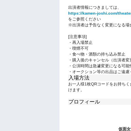
出演者情報につきましては、
https://kamen-joshi.com/theat
をご参照ください
※出演者は予告なく変更になる場
[注意事項]
・再入場禁止
・喫煙不可
・食べ物・酒類の持ち込み禁止
・購入後のキャンセル（出演者変
・公演時間は急遽変更になる可能
・オークション等の出品はご遠慮
入場方法
お一人様1枚QRコードをお持ち
けます。
プロフィール
仮面女