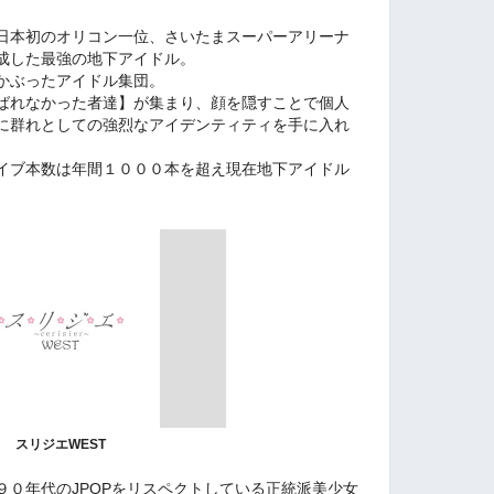
日本初のオリコン一位、さいたまスーパーアリーナ
成した最強の地下アイドル。
かぶったアイドル集団。
ばれなかった者達】が集まり、顔を隠すことで個人
に群れとしての強烈なアイデンティティを手に入れ
イブ本数は年間１０００本を超え現在地下アイドル
。
スリジエWEST
９０年代のJPOPをリスペクトしている正統派美少女