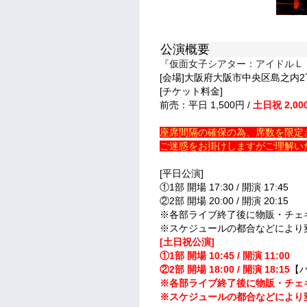
公演概要
『仮面女子シアター：アイドルＬ
[会場]大阪府大阪市中央区島之内2
[チケット料金]
前売：平日 1,500円 /
土日祝 2,00
座席間隔の確保の為、席数を限定
ご迷惑をお掛けしますがご理解い
[平日公演]
①1部 開場 17:30 / 開演 17:45
②2部 開場 20:00 / 開演 20:15
※各部ライブ終了後に物販・チェ
※スケジュールの都合などにより
[土日祝公演]
①1部 開場 10:45 / 開演 11:00
②2部 開場 18:00 / 開演 18:15
【
※各部ライブ終了後に物販・チェ
※スケジュールの都合などにより