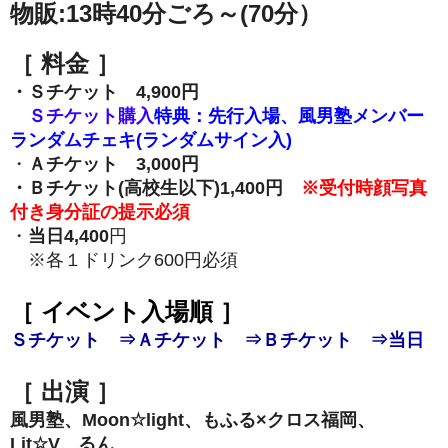
物販:13時40分ごろ～(70分）
［ 料金 ］
・Ｓチケット 4,900円
Ｓチケット購入
特典：先行入場、風男塾メンバー
ランダムチェキ(ランダムサイン入)
・
Ａチケット 3,000円
・Ｂチケット(高校生以下)1,400円
※受付時顔写真
付き身分証の提示必須
・
当日4,400
円
※各１ドリンク600円必須
［ イベント入場順 ］
Ｓチケット ⇒Ａチケット ⇒Ｂチケット ⇒当日
［ 出演 ］
風男塾、Moon☆light、もふる×クロス福岡、
Lit☆V、るん