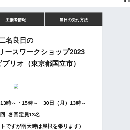
主催者情報
当日の受付方法
二名良日の
ースワークショップ2023
ビブリオ（東京都国立市）
日）13時～・15時～
30日（月）13時～
3回 各回定員13名
ントですが雨天時は屋根を張ります）