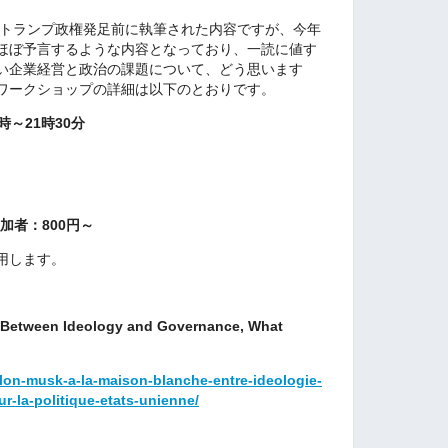
のトランプ政権発足前に執筆された内容ですが、今年
ほぼ予言するような内容となっており、一読に値す
い企業経営と政治の課題について、どう思います
ワークショップの詳細は以下のとおりです。
時～21時30分
加者：800円～
用します。
: Between Ideology and Governance, What
/elon-musk-a-la-maison-blanche-entre-ideologie-
r-la-politique-etats-unienne/