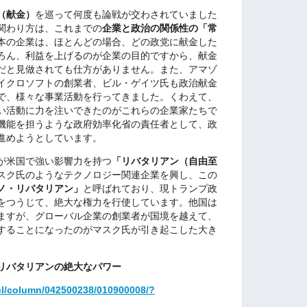
（献金）
を巡って何度も論戦が交わされていました
関わり方は、これまでの
企業と政治の関係性の「常
本の企業は、ほとんどの場合、どの政党に献金した
ろん、利益を上げるのが企業の目的ですから、献金
だと見做されても仕方がありません。また、アマゾ
イクロソフトの創業者、ビル・ゲイツ氏も政治献金
で、様々な事業活動を行ってきました。くわえて、
い活動に力を注いできたのがこれらの企業家たちで
機能を担うような政府効率化省の責任者として、政
進めようとしています。
が米国で強い影響力を持つ
「リバタリアン（自由至
スク氏のようなテクノロジー関連企業を興し、この
ノ・リバタリアン」
と呼ばれており、現トランプ政
をつうじて、絶大な権力を行使しています。他国は
ますが、グローバル企業の創業者が国境を越えて、
することになったのがマスク氏が引き起こした大き
・リバタリアンの絶大なパワー
tcl/column/042500238/010900008/?