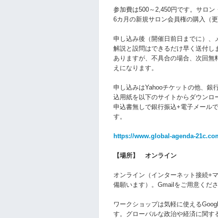
参加費は500～2,450円です。サ
6カ月の新規サロン会員権の購入（
申し込み後（開催日前日までに）、
解説と設問はできるだけ早く送付し
ありますが、不具合の場合、次回無
えになります。
申し込みはYahooチケットの他、
込用紙を以下のサイトからダウンロ
申込書無しで銀行振込+電子メール
す。
https://www.global-agenda-21c.co
【場所】 オンライン
オンライン（インターネット接続+マ
備願います）。Gmailをご用意くだ
ワークショップは気軽に使えるGoog
す。グローバルな政治や経済に関す