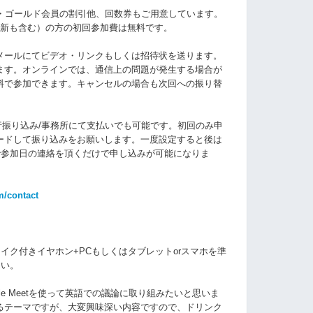
ロン・ゴールド会員の割引他、回数券もご用意しています。
更新も含む）の方の初回参加費は無料です。
メールにてビデオ・リンクもしくは招待状を送ります。
ます。
オンラインでは、通信上の問題が発生する場合が
料で参加できます。キャンセルの場合も次回への振り替
銀行振り込み/事務所にて支払いでも可能です。初回のみ申
ードして振り込みをお願いします。一度設定すると後は
で参加日の連絡を頂くだけで申し込みが可能になりま
m/contact
イク付きイヤホン+PCもしくはタブレットorスマホを準
さい。
le Meetを使って英語での議論に取り組みたいと思いま
るテーマですが、大変興味深い内容ですので、ドリンク