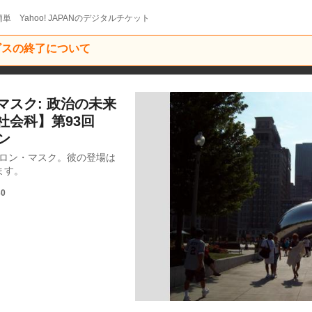
単 Yahoo! JAPANのデジタルチケット
ービスの終了について
スク: 政治の未来
社会科】第93回
ン
ーロン・マスク。彼の登場は
ます。
30