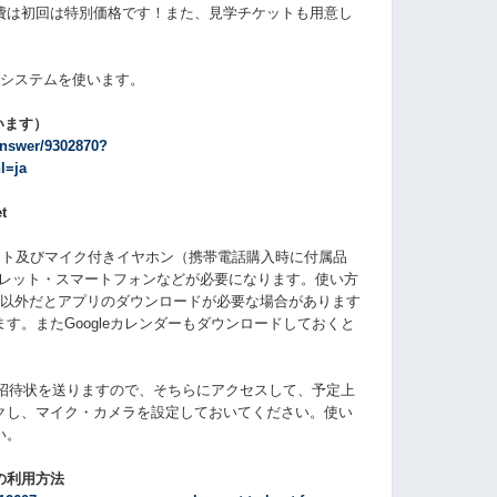
費は初回は特別価格です！
また、見学チケットも用意し
議システムを使います。
ています）
answer/9302870?
l=ja
t
ウント及びマイク付きイヤホン（携帯電話購入時に付属品
ブレット・スマートフォンなどが必要になります。使い方
すが、PC以外だとアプリのダウンロードが必要な場合があります
す。またGoogleカレンダーもダウンロードしておくと
ーに招待状を送りますので、そちらにアクセスして、予定上
をクリックし、マイク・カメラを設定しておいてください。使い
い。
」の利用方法