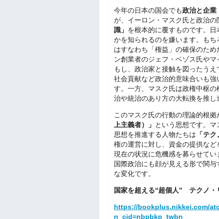
今年の日本の国会でも
政治と企業
が、イーロン・マスク氏と政治の
識」
を根本的に覆すものです。日
かを知られるのを嫌います。もち
はすなわち「権益」の確保のため
ン創業者のジェフ・ベゾス氏やマ
もし、政治家と接触を図ったうえ
社会貢献など政治的意味合いも強
す。一方、マスク氏は政権中枢の
治や統治のあり方の大転換を推し
このマスク氏の行動の理論的根拠
上主義者）」
という思想です。マ
思想を推進する人物たちは
「テク
権の運営に対し、資金の提供など
現在の状況に危機感を募らせてい
国際政治にも顔が見える形で関与
な変化です。
国家を超える“超個人” テクノ
https://bookplus.nikkei.com/a
n_cid=nbpbkp_twbn