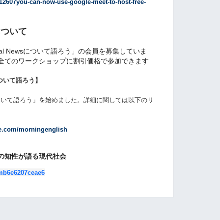
212607you-can-now-use-google-meet-to-host-free-
について
al Newsについて語ろう」の会員を募集していま
全てのワークショップに割引価格で参加できます
について語ろう】
について語ろう
」を始めました。詳細に関しては以下のリ
te.com/morningenglish
の知性が語る現代社会
/mb6e6207ceae6