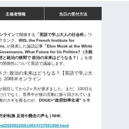
主催者情報
当日の受付方法
オンライン
で開催する
「英語で学ぶ大人の社会科」
ワ
クタンク、
IRIS, the French Institute for
rs,
が発表した論説記事
「Elon Musk at the White
Governance, What Future for Us Politics?（大統
想と統治の狭間で 政治の未来はどうなる？）」
を使
の関係性について英語で議論します。
ク: 政治の未来はどうなる？【英語で学ぶ大
日）20時＠オンライン
領が就任してから2ヶ月が過ぎました。まだ、100日も
だけでなく、世界中が彼の言動に振り回されていま
権のカギを握るのが、
DOGE=“政府効率化省”
を率
針転換 反発や懸念の声も | NHK
tml/20250220/k10014727551000.html