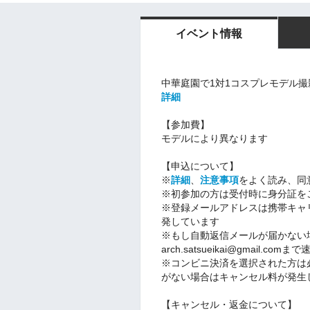
イベント情報
中華庭園で1対1コスプレモデル撮
詳細
【参加費】
モデルにより異なります
【申込について】
※
詳細
、
注意事項
をよく読み、同
※初参加の方は受付時に身分証を
※登録メールアドレスは携帯キャ
発しています
※もし自動返信メールが届かない
arch.satsueikai@gmail.com
まで
※コンビニ決済を選択された方は
がない場合はキャンセル料が発生
【キャンセル・返金について】