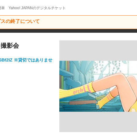
単 Yahoo! JAPANのデジタルチケット
ービスの終了について
レ撮影会
/36Bf2IZ ※貸切ではありませ