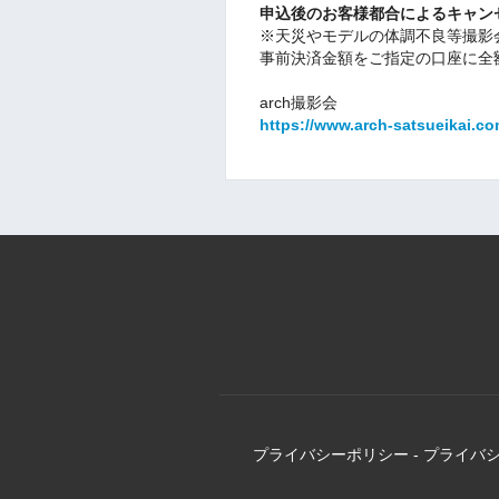
申込後のお客様都合によるキャン
※天災やモデルの体調不良等撮影
事前決済金額をご指定の口座に全
arch撮影会
https://www.arch-satsueikai.co
プライバシーポリシー
-
プライバ