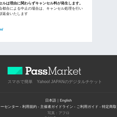
セルは理由に関わらずキャンセル料が発生します。
会都合による中止の場合は、キャンセル処理を行い
額返金いたします
m/
スマホで簡単 Yahoo! JAPANのデジタルチケット
日本語
｜
English
シーセンター
-
利用規約
-
主催者ガイドライン
-
ご利用ガイド
-
特定商取
写真：アフロ