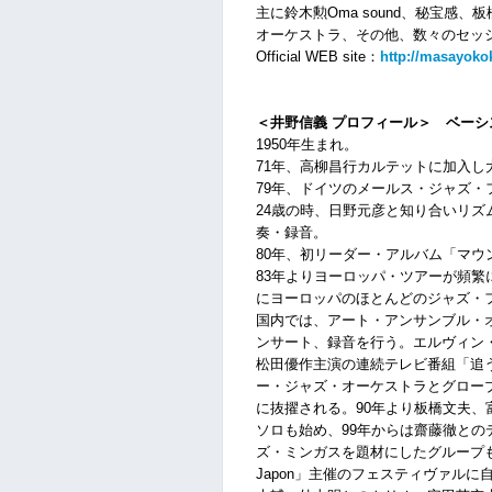
主に鈴木勲Oma sound、秘宝感
オーケストラ、その他、数々のセッ
Official WEB site：
http://masayoko
＜井野信義 プロフィール＞ ベー
1950年生まれ。
71年、高柳昌行カルテットに加入し
79年、ドイツのメールス・ジャズ
24歳の時、日野元彦と知り合いリ
奏・録音。
80年、初リーダー・アルバム「マ
83年よりヨーロッパ・ツアーが頻
にヨーロッパのほとんどのジャズ・
国内では、アート・アンサンブル・
ンサート、録音を行う。エルヴィン
松田優作主演の連続テレビ番組「追
ー・ジャズ・オーケストラとグロー
に抜擢される。90年より板橋文夫、
ソロも始め、99年からは齋藤徹と
ズ・ミンガスを題材にしたグループも始める。200
Japon」主催のフェスティヴァル