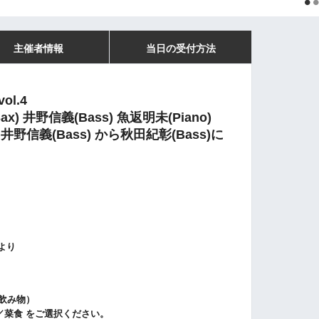
主催者情報
当日の受付方法
ol.4
x) 井野信義(Bass) 魚返明未
(Piano)
：
井野信義(Bass) から秋田紀彰(Bass)に
より
お飲み物）
／菜食 をご選択ください。