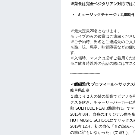
※菜食は完全ベジタリアン対応では
ミュージックチャージ：2,800円
※最大定員20名となります。
※ライブのみの鑑賞はご遠慮くださ
※ご予約時、氏名とご連絡先のご入
※熱、咳、悪寒、味覚障害などの症
す。
※入場時、マスクは必ずご着用くだ
※ご飲食時以外の会話の際にはマス
-------------------------
＜纐纈雅代 プロフィール＞
サックス
岐阜県出身
１歳より２人の姉の影響でピアノを
クスを吹き、チャーリーパーカーに多大
勲 SOLITUDE FEAT.纐纈雅
2015年8月、自身のオリジナル曲を集めた1s
HOT MUSIC SCHOOLにてサック
2019年12月、初の自伝「音の深み
の前に誰もいなかった」(文遊社)、「