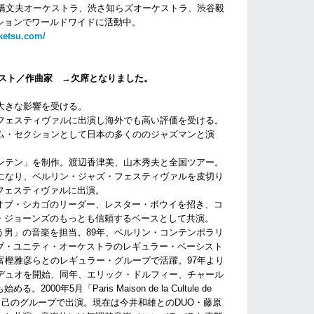
、板橋文夫オーケストラ、渋さ知らズオーケストラ、渋谷毅
ションでワールドワイドに活動中。
ketsu.com/
シスト／作曲家 →欠席となりました。
大きな影響を受ける。
・フェスティヴァルに出演し海外でも高い評価を受ける。
ズム・セクションとして日本の多くののジャズマンと演
ウンテン」を制作。渡辺香津美、山木秀夫と全国ツアー。
繁になり、ベルリン・ジャズ・フェスティヴァルを皮切り
フェスティヴァルに出演。
オブ・シカゴのリーダー、レスター・ボウイを招き、コ
・ジョーンズのもっとも信頼するベースとして共演。
う男」の音楽を担当。89年、ベルリン・コンテンポラリ
ブ・ユニティ・オーケストラのレギュラー・ベーシスト
富樫雅彦らとのレギュラー・グループで活躍。97年より
のデュオを開始、同年、エリック・ドルフィー、チャール
0年5月「Paris Maison de la Cultule de
に自己のグループで出演。現在は今井和雄とのDUO・藤原