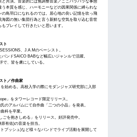
央と共演。音楽的には無調整音楽／ここバラバラな事態
違う本質を感じ、ハーモニーなどの因果関係に縛られな
ンの鳥羽口になれるのでは。居心地の良い記憶を吹っ飛
航海図の無い集団行為と言う新鮮な空気を取り込む音世
らもプレイして行きたいと思います。
スト
”SESSIONS、J.A.Mのベーシスト。
ンドSAICO BABなど幅広いジャンルで活躍。
好評で、皆を虜にしている。
スト／作曲家
アノを始める。高校入学の際にモダンジャズ研究部に入部
 Slope」をタワーレコード限定リリース。
耕治氏のアルバムにて自作曲「二つの小品」を発表。
作曲科を卒業。
「はしごを抱きしめる」をリリース。好評発売中。
:榊原有佑)の音楽を担当。
(ドットプッシュ)など様々なバンドでライブ活動を展開して