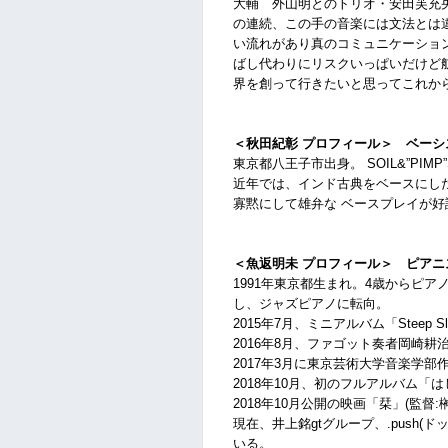
大輔 外山明とのトリオ・安田芙充
の連続、この手の音楽には文法とは
い流れがあり真のコミュニケーショ
ばし代わりにリスクいっぱいだけど
界を創って行きたいと思ってこれか
＜秋田紀彰 プロフィール＞ ベーシ
東京都八王子市出身。 SOIL&”PIMP
近年では、インド古典をベースにしたバ
寡黙にして雄弁な ベースプレイが
＜魚返明未 プロフィール＞ ピアニ
1991年東京都生まれ。4歳からピ
し、ジャズピアノに転向。
2015年7月、ミニアルバム「Steep
2016年8月、ファゴット奏者岡崎
2017年3月に東京芸術大学音楽学部
2018年10月、初のフルアルバム
2018年10月公開の映画「栞」(監督
現在、井上銘gtグループ、.push
いる。