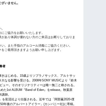
ございません。
い。
力にご協力をお願いいたします。
状があり体調が優れない方のご来店はお断りしておりま
さい。また手指のアルコール消毒にご協力ください。
クをご着用頂きますようお願い申し上げます。
奏者
弾きはじめる。15歳よりソプラノサックス、アルトサッ
なる影響を受ける。2008年SONY MUSICより『鈴木
代』でデビュー。そのオリジナリティーは唯一無二と称される。
t ALBUM『Band of Eden』をrelease。秋葉原
ス科講師。
へ」を彩流社より出版される。近年では「阿部薫2020-僕
50年後のアルバートアイラー」(カンパニー社)に寄稿。