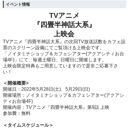
イベント情報
TV
アニメ
『四畳半神話大系
』
上映会
TVアニメ『四畳半神話大系
』の次回TV放送話数をカフェ設
置のスクリーン設備にてご覧頂ける上映会です。
「ノイタミナショップ＆カフェシアター(アクアシティお台
場4F)」にて、毎週土曜日、日曜日に開催します。
上映会限定特典もご用意していますので是非ご応募下さ
い！
＜開催概要>
開催日：2022年5月28日(土)、5月29日(日)
開催場所：ノイタミナショップ＆カフェシアター(アクアシ
ティお台場4F)
開催内容：TVアニメ
『四畳半神話大系
』
第9話 上映
参加費：無料
＜タイムスケジュール＞