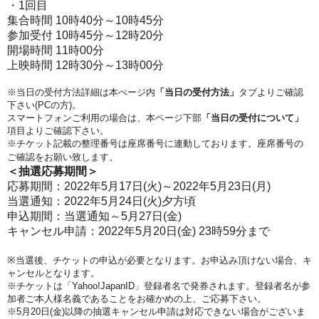
・1回目
集合時間 10時40分～10時45分
参加受付 10時45分～12時20分
開場時間 11時00分
上映時間 12時30分～13時00分
※当日の受付方法詳細は本ぺージ内
「当日の受付方法」
タブよりご確認
下さい(PCの方)。
スマートフォンご利用の場合は、本ページ下部
「当日の受付について」
項目よりご確認下さい。
※チケット記載の整理番号は座席番号に連動しております。座席番号の
ご確認をお願い致します。
＜抽選応募期間＞
応募期間：2022年5月17日(火)～2022年5月23
日(月)
当選通知：2022年5月24日(火)夕方頃
申込期間：当選通知～5月27日(金)
キャンセル申請：2022年5月20日(金) 23時59分まで
※
当選後、チケットの申込が必要となります。お申込み頂けない場合、キ
ャンセルとなります。
※チケットは「Yahoo!JapanID」登録者名で発券されます。登録者名が参
加者ご本人様名義であることをお確かめの上、ご応募下さい。
※5
月20日(金
)
以降の抽選キャンセル申請は対応できない場合がございま