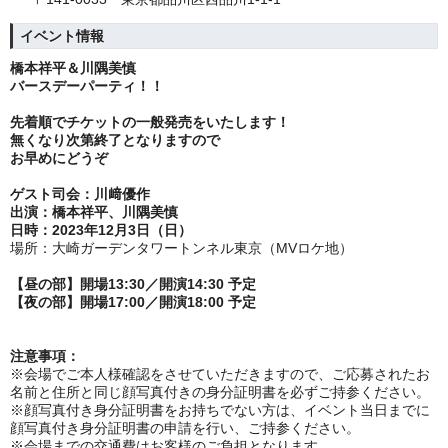
イベント情報
橋本祥平
＆
川隅美慎
バースデーパーティ！！
先着順で
チケットの一般発売をいたします！
無くなり次第終了となりますので
お早めにどうぞ
ゲスト司会：
川﨑優作
出演：橋本祥平、川隅美慎
日時：2023年12月3日（日）
場所：
大崎ガーデンタワートンネル東京（MVロケ地）
【昼の部】開場13:30／開演14:30 予定
【夜の部】開場17:00／開演18:00 予定
注意事項：
※会場でご本人様確認をさせていただきますので、ご応募されたお
名前と住所と同じ顔写真付きの身分証明書を必ずご持参ください。
※顔写真付き身分証明書をお持ちでない方は、イベント当日までに
顔写真付き身分証明書の申請を行い、ご持参ください。
※会場までの交通費はお客様のご負担となります。