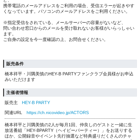
ど、
携帯電話のメールアドレスをご利用の場合、受信エラーが起きやす
くなっています。パソコンのメールアドレスをご利用ください。
※指定受信をされている、メールサーバーの容量がないなど、
問い合わせ窓口からのメールを受け取れないお客様がいらっしゃい
ます。
ご自身の設定を今一度確認の上、お問合せください。
販売条件
橋本祥平・川隅美慎のHEY-B PARTYファンクラブ会員様がお申込
みいただけます
主催者情報
販売主
HEY-B PARTY
関連URL
https://ch.nicovideo.jp/ACTORS
橋本祥平と川隅美慎の2人が毎月1回、仲良しのゲストと一緒に生
放送番組「HEY-BPARTY（ヘイビーパーティー）」をお送りする
ほか、公開録音やイベント先行抽選など特典盛りだくさんのチャ