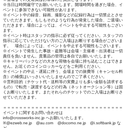
※当日は時間厳守でお願いいたします。開場時間を過ぎた場合、イ
ベントに参加できない可能性があります。
※イベント中の録音、録画、撮影などの記録行為は一切禁止とさせ
ていただきます。もしもそのような行為が発覚した場合、ご退場い
ただきます。場合によっては、イベントを中止する可能性もござい
ます。
※イベント時はスタッフの指示に必ず従ってください。スタッフの
指示に応じていただけない方のご入場はお断りする場合がございま
す。 場合によっては、イベントを中止する可能性もございます。
※イベントで発生した事故・盗難等は会場・主催者・出演者は一切
責任を負いません。貴重品の管理は各自でお願いいたします。
※キャリーバックなどの大きな荷物を会場に持ち込むことはできま
せん。お近くのコインロッカーなどをご利用ください。
※イベントの中止・遅延に伴う、会場までの旅費等（キャンセル料
含）の補償はいっさいいたしませんのでご了承ください。
※営利目的（チケット代・送料等の実費よりも多い金額を請求する
もの）で転売・譲渡するなどの行為（ネットオークション等）は固
くお断りいたします。またそれらのチケットでのご入場はお断りさ
せていただきます。
＝＝＝＝＝＝＝＝＝＝＝＝＝＝＝＝＝＝＝＝＝＝＝＝＝＝＝＝＝＝
イベントに関するお問い合わせは
info@crossworks-inc.jp へお願いいたします。
※@ezweb.ne.jp @au.com @docomo.ne.jp @i.softbank.jp な