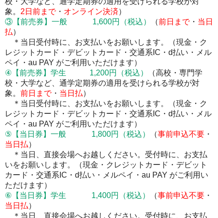
校・大学など、通学定期券の適用を受けられる学校が対
象。
2
日前まで
・
オンライン決済
）
③
【前売券】
一般 1,600円
（税込）
（
前日まで
・
当日
払
）
＊当日受付時に、お支払いをお願いします。
（現金・ク
レジットカード・デビットカード・交通系IC・d払い・メル
ペイ・au PAY がご利用いただけます）
④
【前売券】
学生 1,200円
（税込）
（高校・専門学
校・大学など、通学定期券の適用を受けられる学校が対
象。
前日まで
・
当日払
）
＊当日受付時に、お支払いをお願いします。
（現金・ク
レジットカード・デビットカード・交通系IC・d払い・メル
ペイ・au PAY がご利用いただけます）
⑤【当日券】一般 1,800円
（税込）
（
事前申込不要
・
当日払
）
＊当日、直接会場へお越しください。受付時に、お支払
いをお願いします。
（現金・クレジットカード・デビット
カード・交通系IC・d払い・メルペイ・au PAY がご利用い
ただけます）
⑥【当日券】学生 1,400円
（税込）
（
事前申込不要
・
当日払
）
＊当日、直接会場へお越しください。受付時に、お支払