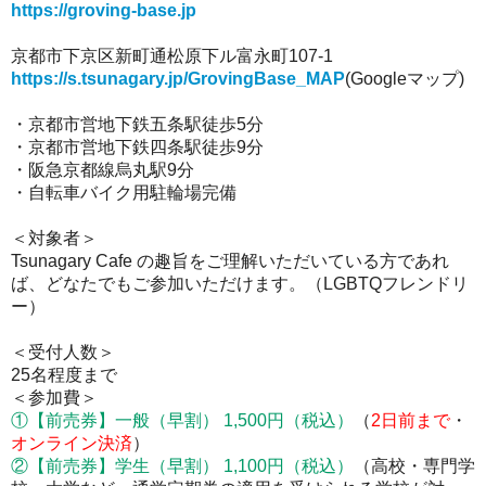
https://groving-base.jp
京都市下京区新町通松原下ル富永町107-1
https://s.tsunagary.jp/GrovingBase_MAP
(Googleマップ)
・京都市営地下鉄五条駅徒歩5分
・京都市営地下鉄四条駅徒歩9分
・阪急京都線烏丸駅9分
・自転車バイク用駐輪場完備
＜対象者＞
Tsunagary Cafe の趣旨をご理解いただいている方であれ
ば、どなたでもご参加いただけます。（LGBTQフレンドリ
ー）
＜受付人数＞
25名程度まで
＜参加費＞
①
【前売券】
一般（早割） 1,500円
（税込）
（
2
日前まで
・
オンライン決済
）
②
【前売券】
学生（早割） 1,100円
（税込）
（高校・専門学