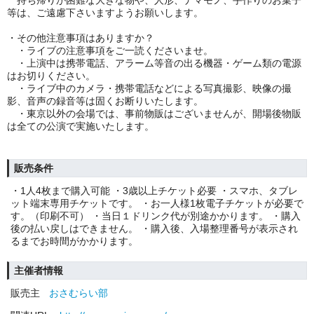
持ち帰りが困難な大きな物や、人形、ナマモノ、手作りのお菓子
等は、ご遠慮下さいますようお願いします。
・その他注意事項はありますか？
・ライブの注意事項をご一読くださいませ。
・上演中は携帯電話、アラーム等音の出る機器・ゲーム類の電源
はお切りください。
・ライブ中のカメラ・携帯電話などによる写真撮影、映像の撮
影、音声の録音等は固くお断りいたします。
・東京以外の会場では、事前物販はございませんが、開場後物販
は全ての公演で実施いたします。
販売条件
・1人4枚まで購入可能 ・3歳以上チケット必要 ・スマホ、タブレ
ット端末専用チケットです。 ・お一人様1枚電子チケットが必要で
す。（印刷不可） ・当日１ドリンク代が別途かかります。 ・購入
後の払い戻しはできません。 ・購入後、入場整理番号が表示され
るまでお時間がかかります。
主催者情報
販売主
おさむらい部