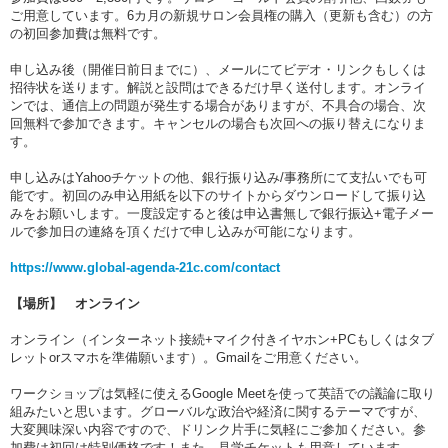
ご用意しています。6カ月の新規サロン会員権の購入（更新も含む）の方
の初回参加費は無料です。
申し込み後（開催日前日までに）、メールにてビデオ・リンクもしくは
招待状を送ります。
解説と設問はできるだけ早く送付します。
オンライ
ンでは、通信上の問題が発生する場合がありますが、不具合の場合、次
回無料で参加できます。キャンセルの場合も次回への振り替えになりま
す。
申し込みはYahooチケットの他、銀行振り込み/事務所にて支払いでも可
能です。初回のみ申込用紙を以下のサイトからダウンロードして振り込
みをお願いします。一度設定すると後は申込書無しで銀行振込+電子メー
ルで参加日の連絡を頂くだけで申し込みが可能になります。
https://www.global-agenda-21c.com/contact
【場所】 オンライン
オンライン（インターネット接続+マイク付きイヤホン+PCもしくはタブ
レットorスマホを準備願います）。Gmailをご用意ください。
ワークショップは気軽に使えるGoogle Meetを使って英語での議論に取り
組みたいと思います。グローバルな政治や経済に関するテーマですが、
大変興味深い内容ですので、ドリンク片手に気軽にご参加ください。参
加費は初回は特別価格です！
また、見学チケットも用意しています。