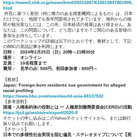
https://www3.nhk.or.jp/news/html/20221007/k10013847801000.
html
外見に基づく差別（特に権力のある捜査機関によるもの）は、日本
だけでなく、他国でも長年問題視されてきています。海外からの移
民や観光客なしには、この先、日本経済の発展はあり得ません。あ
なたは、この問題について、どう思いますか？ご関心のある皆様の
参加をお待ちしています。
このワークショップの詳細は以下のとおりです。教材として、下記
のBBCの英語記事を利用します。
日時： 2024年2月25日（日）20時～21時30分
場所： オンライン
定員： 10名程度まで
費用： 見学のみ: 500円、初回参加者：800円～
【教材】
Japan: Foreign-born residents sue government for alleged
racial profiling
https://www.bbc.com/news/world-asia-68137532
【参考資料】
国連・人権条約体の役割とは ー 人種差別撤廃委員会(CERD)の活動
https://jsil.jp/archives/expert/2020-8
チケットの申し込みはこのYahooチケットサイトから、または銀行
振り込みでお願いします。
【チケット】
日本での多様性社会実現を阻む偏見・ステレオタイプについて【英