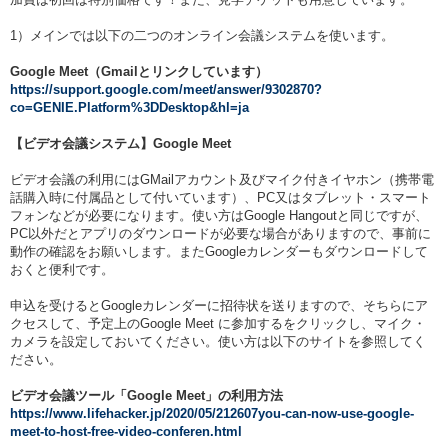
1）メインでは以下の二つのオンライン会議システムを使います。
Google Meet（Gmailとリンクしています）
https://support.google.com/meet/answer/9302870?
co=GENIE.Platform%3DDesktop&hl=ja
【ビデオ会議システム】Google Meet
ビデオ会議の利用にはGMailアカウント及びマイク付きイヤホン（携帯電
話購入時に付属品として付いています）、PC又はタブレット・スマート
フォンなどが必要になります。使い方はGoogle Hangoutと同じですが、
PC以外だとアプリのダウンロードが必要な場合がありますので、事前に
動作の確認をお願いします。またGoogleカレンダーもダウンロードして
おくと便利です。
申込を受けるとGoogleカレンダーに招待状を送りますので、そちらにア
クセスして、予定上のGoogle Meet に参加するをクリックし、マイク・
カメラを設定しておいてください。使い方は以下のサイトを参照してく
ださい。
ビデオ会議ツール「Google Meet」の利用方法
https://www.lifehacker.jp/2020/05/212607you-can-now-use-google-
meet-to-host-free-video-conferen.html