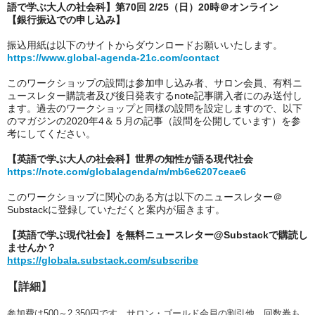
語で学ぶ大人の社会科】第70回 2/25（日）20時＠オンライン
【銀行振込での申し込み】
振込用紙は以下のサイトからダウンロードお願いいたします。
https://www.global-agenda-21c.com/contact
このワークショップの設問は参加申し込み者、サロン会員、有料ニ
ュースレター購読者及び後日発表するnote記事購入者にのみ送付し
ます。過去のワークショップと同様の設問を設定しますので、以下
のマガジンの2020年4＆５月の記事（設問を公開しています）を参
考にしてください。
【英語で学ぶ大人の社会科】世界の知性が語る現代社会
https://note.com/globalagenda/m/mb6e6207ceae6
このワークショップに関心のある方は以下のニュースレター＠
Substackに登録していただくと案内が届きます。
【英語で学ぶ現代社会】を無料ニュースレター@Substackで購読し
ませんか？
https://globala.substack.com/subscribe
【詳細】
参加費は500～2,350円です。サロン・ゴールド会員の割引他、回数券も