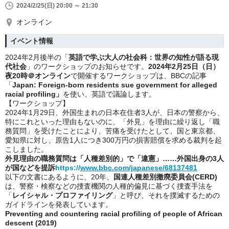
2024/2/25(日) 20:00 ～ 21:30
オンライン
イベント情報
2024年2月後半の「
英語で学ぶ大人の社会科：世界の知性が語る現
代社会
」のワークショップのお知らせです。
2024年2月25日（日）
夜20時＠オンライン
で開催するワークショップは、BBCの記事
「
Japan: Foreign-born residents sue government for alleged
racial profiling」
を使い、英語で議論します。
【ワークショップ】
2024年1月29日、外国生まれの日本在住者3人が、日本の警察から、
特にこれといった理由もないのに、「外見」を理由に繰り返し「職
務質問」を受けたことにより、苦痛を受けたとして、国と東京都、
愛知県に対し、原告1人につき300万円の損害賠償を求める裁判を起
こしました。
外見理由の職務質問は「人種差別的」で「違憲」……外国出身の3人
が国などを提訴
https://
www.bbc.com/japanese/68137481
以下の文書にあるように、20年、
国連人種差別撤廃委員会(CERD)
は、警察・検察などの捜査機関の人種的偏見に基づく捜査手法を
「
レイシャル・プロファイリング
」と呼び、それを撲滅するための
ガイドラインを発表しています。
Preventing and countering racial profiling of people of African
descent (2019)