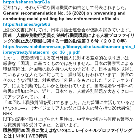
https://shar.es/agrG1a
翌年には、それが正式な国連機関の勧告として発表されました。
General recommendation No. 36 (2020) on preventing and
combating racial profiling by law enforcement officials
https://shar.es/agrG0S
上記の文書に関しては、日本弁護士連合会が仮訳を試みています。
国連 人種差別撤廃委員会 法執行機関職員による人種プロファイリ
ングの防止及び撲滅に関する一般的勧告第３６号（２０２０年）
https://www.nichibenren.or.jp/library/ja/kokusai/humanrights_l
ibrary/treaty/data/cerd_gc_36_jp.pdf
しかし、捜査機関による在日外国人に対する差別的な取り扱いは、
厳密な「国籍」に基づくものではありません。日本の警察官による
職務質問は、外国籍の親を持つ人たの子どもで、日本国籍を取得し
ているような人たちに対しても、繰り返し行われています。警官の
そのような行動は、対象者の「外見」をもとにした「ステレオタイ
プ」による判断ではないかと疑われています。国際結婚や日本への
移民の増加に伴い、近年、日本でも、人種差別問題が大きくクロー
ズアップされています。
「30回以上職務質問を受けてきました。ただ普通に生活しているだ
けなのに―」（ナイジェリア人の父と日本人の母を持つ20代男性）
NHK
以下の記事で取り上げられた男性は、中学生の頃から何度も警察か
ら職務質問を受けてきた、と言います。
職務質問30回 身に覚えはないのに… レイシャルプロファイリング
とは | NHK | WEB特集