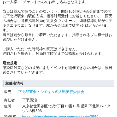
お一人様、1チケットのみの
お申し込みとなります。
当日は並んで待つことのないよう、開始10分前から5分前までの間
に下北沢駅東口駅前広場、指導対局受付にお越しください。（雨天
の場合は、将棋指導対局が北沢タウンホール、囲碁指導対局がシモ
キタエキウエとなります。駅から会場まで徒歩7分ほどかかりま
す。）
当日は端から順番にご着席いただきます。指導されるプロ棋士はお
選びいただけません。
ご購入いただいた時間枠の変更はできません。
遅刻された場合も、対局終了時間までは指導が受けられます。
返金規定
感染症対策などの状況によりイベントが開催できない場合は、後日
返金させていただきます。
主催者情報
販売主
下北沢東会・シモキタ名人戦実行委員会
責任者
下平憲治
住所
東京都世田谷区北沢2丁目10番15号 藤和下北沢ハイタ
ウンA棟303
関連URL
https://shimokitazawa-east.com/archives/7559