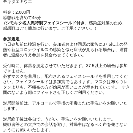
モキタエキウエ
料金：2,000円
感想戦を含めて45分
(
シモキタ名人戦特製フェイスシールド付き
。感染症対策のため、
感想戦はごく簡単に行います。ご了承ください。）
参加規定
当日参加前に検温を行い、参加者および同居の家族に37.5以上の発
熱や新型コロナウイルスの感染と似た症状が見られる場合は、運営
者に連絡のうえ参加を見合わせてください。
受付時に、体温を測定させていただきます。37.5以上の場合は参加
できません。
必ずマスクを着用し、配布されるフェイスシールドを着用してくだ
さい。
フェイスシールドは参加賞でもあります。マスクは布やウレ
タンよりも、不織布の方が効果が高いことが示されています。 すき
間のないよう顔にフィットさせ正しくご利用ください。
対局開始前は、アルコールで手指の消毒または手洗いをお願いいた
します。
対局終了後は各自で、うがい、手洗いをお願いいたします。
観戦者等との大声での会話を避け、対局中はなるべく声を発さない
ようにお願いいたします。