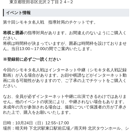
東京都世田谷区北沢２丁目２４−２
イベント情報
第十回シモキタ名人戦 指導対局のチケットです。
将棋と囲碁
の指導対局があります。
お間違えのないようにご購入く
ださい。
将棋は時間枠が決まっていますが、囲碁は時間枠を設けておりませ
ん。当日13:00～17:00の間でご案内いたします。
※登録前に必ずご一読ください
今回のシモキタ名人戦はインターネット中継（シモキタ名人戦記録
動画）が入る場合があります。お顔や棋譜などがインターネット動
画に出る可能性がありますので、ご了承の上でチケットをご購入く
ださい。
なお、全員が必ずインターネット中継に出演できるわけではありま
せん。他のイベントの状況により、中継されない場合もあります。
未成年の方が参加される場合は、撮影について保護者の方が了承さ
れた上で、購入をお願いいたします。
日時：10月24日（日）12:55~17:00
場所：晴天時 下北沢駅東口駅前広場／
雨天時 北沢タウンホール、シ