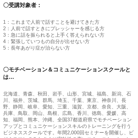
〇受講対象者：
1：これまで人前で話すことを避けてきた方
2：人前で話すときにプレッシャーを感じる方
3：急に話を振られると上手く答えられない方
4：緊張していつもの自分が出せない方
5：長年あがり症が治らない方
〇モチベーション＆コミュニケーションスクールと
は…
北海道、青森、秋田、岩手、山形、宮城、福島、新潟、石
川、福井、茨城、群馬、埼玉、千葉、東京、神奈川、長
野、静岡、岐阜、愛知、三重、滋賀、京都、奈良、大阪、
兵庫、鳥取、岡山、島根、広島、香川、徳島、愛媛、高
知、福岡、熊本、沖縄、全国37都道府県でモチベーション
アップとコミュニケーションスキルのトレーニングを行う
ビジネススクールです。年間2,000回セミナーを開催し、ビ