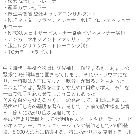
・伝わる話し方トレーナー
・産業カウンセラー
・厚生労働省 登録キャリアコンサルタント
・NLPマスタープラクティショナー/NLPプロフェッショナ
ルコーチ
・NPO法人日本サービスマナー協会ビジネスマナー講師
・アンガーマネジメントファシリテーター
・認定レジリエンス・トレーニング講師
・TCカラーセラピスト
中学時代、生徒会役員に立候補し、演説するも、あまりの
緊張で3分間無言で固まってしまう。それがトラウマにな
り、一時期は人前に立つと「吃音」が出ることもあった。
日常会話では、緊張をごまかすために口数が増え、余計な
一言で相手を怒らせてしまうこともあった。
そんな自分を変えるべく、一念発起して、劇団に所属し、
発声や話し方の基礎を習う。そして、人前で話す機会も増
え、徐々にあがり症を克服してく。
平成7年より講師としての活動もスタートさせ、話し方、ビ
ジネスマナー、コミュニケーションの講師として250回登
壇、5,000人の方に指導する。特にあがり症を克服する「ボ