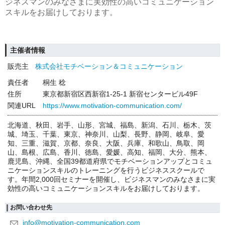
ジネスマンのみなさまに実効性の高いコミュニケーション
スキルをお届けしております。
主催者情報
販売主
株式会社モチベーション＆コミュニケーション
責任者
桐生 稔
住所
東京都新宿区西新宿1-25-1 新宿センタービル49F
関連URL
https://www.motivation-communication.com/
北海道、秋田、岩手、山形、宮城、福島、新潟、石川、栃木、茨
城、埼玉、千葉、東京、神奈川、山梨、長野、静岡、岐阜、愛
知、三重、滋賀、京都、奈良、大阪、兵庫、和歌山、鳥取、岡
山、島根、広島、香川、徳島、愛媛、高知、福岡、大分、熊本、
鹿児島、沖縄、全国39都道府県でモチベーションアップとコミュ
ニケーションスキルのトレーニングを行うビジネススクールで
す。年間2,000回セミナーを開催し、ビジネスマンのみなさまに実
効性の高いコミュニケーションスキルをお届けしております。
お問い合わせ先
info@motivation-communication.com