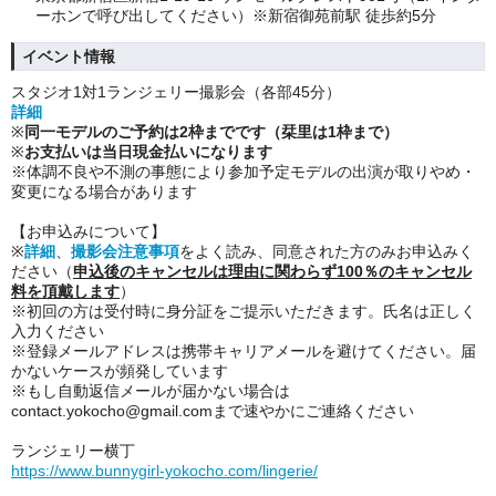
ーホンで呼び出してください）※新宿御苑前駅 徒歩約5分
イベント情報
スタジオ1対1ランジェリー撮影会（各部45分）
詳細
※
同一モデルのご予約は2枠までです（栞里は1枠まで）
※
お支払いは当日現金払いになります
※体調不良や不測の事態により参加予定モデルの出演が取りやめ・
変更になる場合があります
【お申込みについて】
※
詳細
、
撮影会注意事項
をよく読み、同意された方のみお申込みく
ださい
（
申込後のキャンセルは理由に関わらず100％のキャンセル
料を頂戴します
）
※
初回の方
は受付時に身分証をご提示いただきます。氏名は正しく
入力ください
※登録メールアドレスは携帯キャリアメールを避けてください。届
かないケースが頻発しています
※もし自動返信メールが届かない場合は
contact.yokocho@gmail.comまで速やかにご連絡ください
ランジェリー横丁
https://www.bunnygirl-yokocho.com/lingerie/