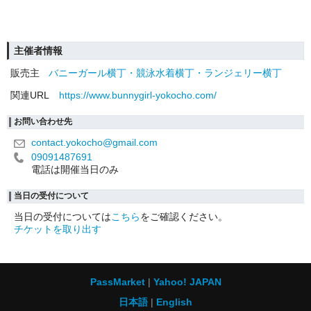
主催者情報
販売主
バニーガール横丁・競泳水着横丁・ランジェリー横丁
関連URL
https://www.bunnygirl-yokocho.com/
お問い合わせ先
contact.yokocho@gmail.com
09091487691
電話は開催当日のみ
当日の受付について
当日の受付については
こちら
をご確認ください。
チケットを取り出す
PassMarket
Yahoo! JAPAN
日本語
English