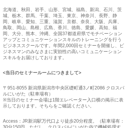
北海道、秋田、岩手、山形、宮城、福島、新潟、石川、茨
城、栃木、群馬、千葉、埼玉、東京、神奈川、長野、静
岡、岐阜、愛知、三重、滋賀、京都、奈良、大阪、兵庫、
鳥取、岡山、島根、広島、香川、徳島、愛媛、高知、福
岡、大分、熊本、沖縄、全国37都道府県でモチベーション
アップとコミュニケーションスキルのトレーニングを行う
ビジネススクールです。年間2,000回セミナーを開催し、ビ
ジネスマンのみなさまに実効性の高いコミュニケーション
スキルをお届けしております。
<当日のセミナールームにつきまして>
〒951-8055 新潟県新潟市中央区礎町通3ノ町2086 クロスパ
ルにいがた（駐車場有）
※当日のセミナー会場は1階エレベーター入口横の掲示に表
示しております。そちらをご確認ください。
Access：JR新潟駅万代口より徒歩20分程度。（駐車場有：
30分150円。ただし、クロスパルにいがた内で機械処理す