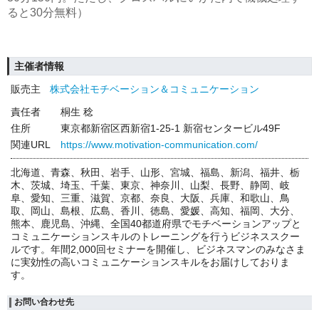
ると30分無料）
主催者情報
販売主
株式会社モチベーション＆コミュニケーション
責任者
桐生 稔
住所
東京都新宿区西新宿1-25-1 新宿センタービル49F
関連URL
https://www.motivation-communication.com/
北海道、青森、秋田、岩手、山形、宮城、福島、新潟、福井、栃
木、茨城、埼玉、千葉、東京、神奈川、山梨、長野、静岡、岐
阜、愛知、三重、滋賀、京都、奈良、大阪、兵庫、和歌山、鳥
取、岡山、島根、広島、香川、徳島、愛媛、高知、福岡、大分、
熊本、鹿児島、沖縄、全国40都道府県でモチベーションアップと
コミュニケーションスキルのトレーニングを行うビジネススクー
ルです。年間2,000回セミナーを開催し、ビジネスマンのみなさま
に実効性の高いコミュニケーションスキルをお届けしておりま
す。
お問い合わせ先