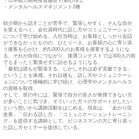
・日本能力開発推進協会 行動心理士
・メンタルヘルスマネジメント2種
幼少期から話すことが苦手で、緊張しやすく、そんな自分
を変えるべく、会社員時代に話し方やコミュニケーション
について学び始める。入社当時は、お客様としっかり会話
ができなかったものの、ひとり一人、お客様の心に寄り添
う接客を心がけ、約5,000人のお客様を接客するようにな
る。それが自信につながり、接遇コンテストでは300人の前
でもまったく緊張せずに話せるようになる。
「最初は誰もが緊張する。しかしそれは必ず克服できる」
ということを体感。それ以後も、話し方やコミュニケーシ
ョンについて積極的に学び続け、心理学やメンタルヘルス
の資格を取得。
そして、世の中には、緊張で自分の良さが発揮できない方
が多いことに気づき、そういった方々のサポートがしたい
という想いから講師活動をはじめる。現在は、「あがり症
改善」「伝わる話し方」「コミュニケーショントレーニン
グ」を提供する講師として、ビジネスマンの方に寄り添っ
た話し方セミナーを提供している。