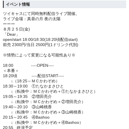
イベント情報
ツイキャスにて同時無料配信ライブ開催。
ライブ会場：真昼の月 夜の太陽
ーーー
８月２５日(金)
「Dear」
open/start 18:00/18:30(18:20頃配信start)
前売 2300円/当日 2500円(1ドリンク代別)
※情勢によって変更になる可能性あり※
18:00 ----OPEN----
＜本番＞
18:20頃 ----配信START----
↓（18:25～ＭＣかわぞめ）
18:30～19:00 ①たなかまさひと
↓（転換中：ＭＣかわぞめ＋①たなかまさひと）
19:05～19:35 ②増田亮介
↓（転換中：ＭＣかわぞめ＋②増田亮介）
19:40～20:10 ③山崎桃香
↓（転換中：ＭＣかわぞめ＋③山崎桃香）
20:15～20:45 ④Bashoo
↓（転換中：ＭＣかわぞめ＋④Bashoo）
20:55 終演予定