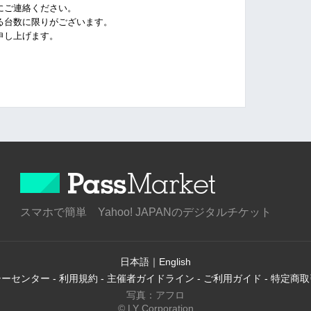
ご連絡ください。
台数に限りがございます。
し上げます。
スマホで簡単 Yahoo! JAPANのデジタルチケット
日本語
｜
English
シーセンター
-
利用規約
-
主催者ガイドライン
-
ご利用ガイド
-
特定商取
写真：アフロ
© LY Corporation