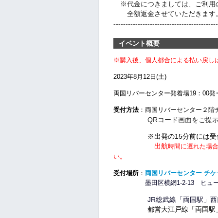
※代金につきましては、ご利用
全額返金させていただきます。
-------------------------------------------
イベント概要
※購入後、個人都合による
払い戻し
2023年8月12
日(土)
両国リバーセンター発着場
19：00発
受付方法
：両国リバーセンター２階
QRコード画面をご提示いた
※出発の15分前には受付
出航
時間に遅れた場
い。
受付場所
：
両国リバーセンター チ
墨田区横網1-2-13 ヒュー
JR総武線「両国駅」西口
都営大江戸線「両国駅」A