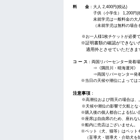
料 金
：大人 2,400円(税込)
子供（小学生） 1,200円
(
未就学児は一般料金の大人1
（未就学児は無料の場合もチ
※お一人様1枚チケットが必要
※証明書類の確認ができない
適用外とさせていただきま
コ ー ス
：両国リバーセンター発着
⇒《隅田川・晴海運河》
⇒両国リバーセンター発着
※当日の天候や潮位によってはコ
注意事項
：
※高潮位および雨天の場合は、
※天候や潮位の影響で
欠航とな
※購入後の個人都合による払い戻
※座席は自由席のため、座れない
※船内に売店はございません。
※ペット（犬、猫等）はペットキ
（盲導犬・聴導犬・介助犬を除