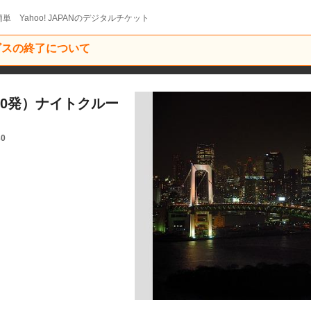
単 Yahoo! JAPANのデジタルチケット
ービスの終了について
：00発）ナイトクルー
30