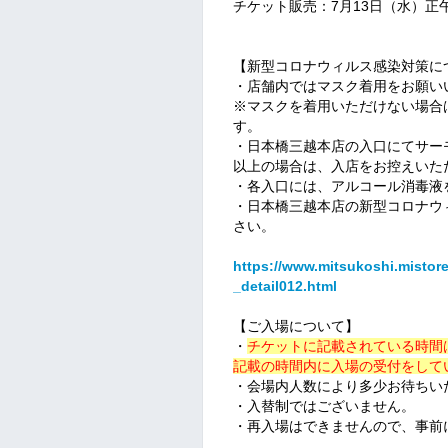
チケット販売：7月13日（水）正
【新型コロナウィルス感染対策に
・店舗内ではマスク着用をお願い
※マスクを着用いただけない場合
す。
・日本橋三越本店の入口にてサーモ
以上の場合は、入店をお控えいた
・各入口には、アルコール消毒液
・日本橋三越本店の新型コロナウ
さい。
https://www.mitsukoshi.mistor
_detail012.html
【ご入場について】
・
チケットに記載されている時間
記載の時間内に入場の受付をして
・会場内人数により多少お待ちい
・入替制ではございません。
・再入場はできませんので、事前