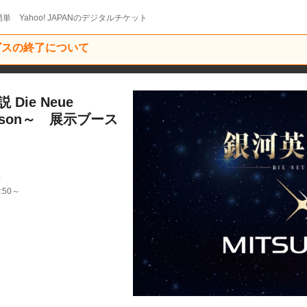
単 Yahoo! JAPANのデジタルチケット
ービスの終了について
ie Neue
eason～ 展示ブース
0
:50～