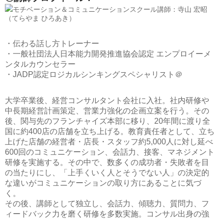
モチベーション＆コミュニケーションスクール講師：寺山 宏昭
（てらやま ひろあき）
・伝わる話し方トレーナー
・一般社団法人日本能力開発推進協会認定 エンプロイーメ
ンタルカウンセラー
・JADP認定ロジカルシンキングスペシャリスト＠
大学卒業後、経営コンサルタント会社に入社。社内研修や
中長期経営計画策定、営業力強化の企画立案を行う。その
後、関与先のフランチャイズ本部に移り、20年間に渡り全
国に約400店の店舗を立ち上げる。教育責任者として、立ち
上げた店舗の経営者・店長・スタッフ約5,000人に対し延べ
600回のコミュニケーション、会話力、接客、マネジメント
研修を実施する。その中で、数多くの成功者・失敗者を目
の当たりにし、「上手くいく人とそうでない人」の決定的
な違いがコミュニケーションの取り方にあることに気づ
く。
その後、講師として独立し、会話力、傾聴力、質問力、フ
ィードバック力を磨く研修を多数実施。コンサル出身の強