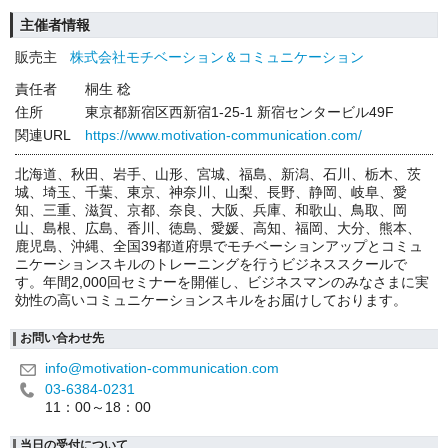
主催者情報
販売主
株式会社モチベーション＆コミュニケーション
責任者
桐生 稔
住所
東京都新宿区西新宿1-25-1 新宿センタービル49F
関連URL
https://www.motivation-communication.com/
北海道、秋田、岩手、山形、宮城、福島、新潟、石川、栃木、茨
城、埼玉、千葉、東京、神奈川、山梨、長野、静岡、岐阜、愛
知、三重、滋賀、京都、奈良、大阪、兵庫、和歌山、鳥取、岡
山、島根、広島、香川、徳島、愛媛、高知、福岡、大分、熊本、
鹿児島、沖縄、全国39都道府県でモチベーションアップとコミュ
ニケーションスキルのトレーニングを行うビジネススクールで
す。年間2,000回セミナーを開催し、ビジネスマンのみなさまに実
効性の高いコミュニケーションスキルをお届けしております。
お問い合わせ先
info@motivation-communication.com
03-6384-0231
11：00～18：00
当日の受付について