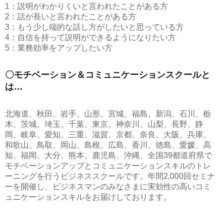
1：説明がわかりくいと言われたことがある方
2：話が長いと言われたことがある方
3：もう少し端的な話し方がしたいと思っている方
4：自信を持って説明ができるようになりたい方
5：業務効率をアップしたい方
〇モチベーション＆コミュニケーションスクールと
は…
北海道、秋田、岩手、山形、宮城、福島、新潟、石川、栃
木、茨城、埼玉、千葉、東京、神奈川、山梨、長野、静
岡、岐阜、愛知、三重、滋賀、京都、奈良、大阪、兵庫、
和歌山、鳥取、岡山、島根、広島、香川、徳島、愛媛、高
知、福岡、大分、熊本、鹿児島、沖縄、全国39都道府県で
モチベーションアップとコミュニケーションスキルのトレ
ーニングを行うビジネススクールです。年間2,000回セミナ
ーを開催し、ビジネスマンのみなさまに実効性の高いコミ
ュニケーションスキルをお届けしております。