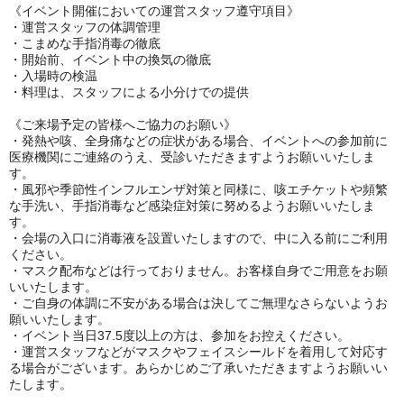
《イベント開催においての運営スタッフ遵守項目》
・運営スタッフの体調管理
・こまめな手指消毒の徹底
・開始前、イベント中の換気の徹底
・入場時の検温
・料理は、スタッフによる小分けでの提供
《ご来場予定の皆様へご協力のお願い》
・発熱や咳、全身痛などの症状がある場合、イベントへの参加前に
医療機関にご連絡のうえ、受診いただきますようお願いいたしま
す。
・風邪や季節性インフルエンザ対策と同様に、咳エチケットや頻繁
な手洗い、手指消毒など感染症対策に努めるようお願いいたしま
す。
・会場の入口に消毒液を設置いたしますので、中に入る前にご利用
ください。
・マスク配布などは行っておりません。お客様自身でご用意をお願
いいたします。
・ご自身の体調に不安がある場合は決してご無理なさらないようお
願いいたします。
・イベント当日37.5度以上の方は、参加をお控えください。
・運営スタッフなどがマスクやフェイスシールドを着用して対応す
る場合がございます。あらかじめご了承いただきますようお願いい
たします。