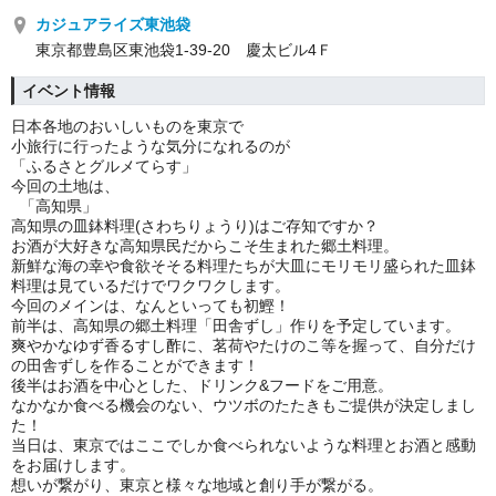
カジュアライズ東池袋
東京都豊島区東池袋1-39-20 慶太ビル4Ｆ
イベント情報
日本各地のおいしいものを東京で
小旅行に行ったような気分になれるのが
「ふるさとグルメてらす」
今回の土地は、
「高知県」
高知県の皿鉢料理(さわちりょうり)はご存知ですか？
お酒が大好きな高知県民だからこそ生まれた郷土料理。
新鮮な海の幸や食欲そそる料理たちが大皿にモリモリ盛られた皿鉢
料理は見ているだけでワクワクします。
今回のメインは、なんといっても初鰹！
前半は、高知県の郷土料理「田舎ずし」作りを予定しています。
爽やかなゆず香るすし酢に、茗荷やたけのこ等を握って、自分だけ
の田舎ずしを作ることができます！
後半はお酒を中心とした、ドリンク&フードをご用意。
なかなか食べる機会のない、ウツボのたたきもご提供が決定しまし
た！
当日は、東京ではここでしか食べられないような料理とお酒と感動
をお届けします。
想いが繋がり、東京と様々な地域と創り手が繋がる。