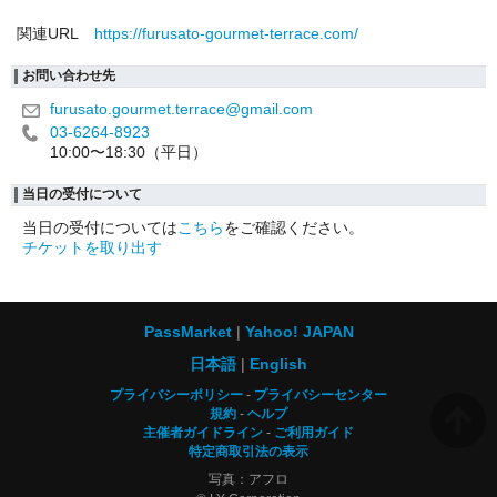
関連URL
https://furusato-gourmet-terrace.com/
お問い合わせ先
furusato.gourmet.terrace@gmail.com
03-6264-8923
10:00〜18:30（平日）
当日の受付について
当日の受付については
こちら
をご確認ください。
チケットを取り出す
PassMarket
Yahoo! JAPAN
日本語
English
プライバシーポリシー
プライバシーセンター
規約
ヘルプ
主催者ガイドライン
ご利用ガイド
特定商取引法の表示
写真：アフロ