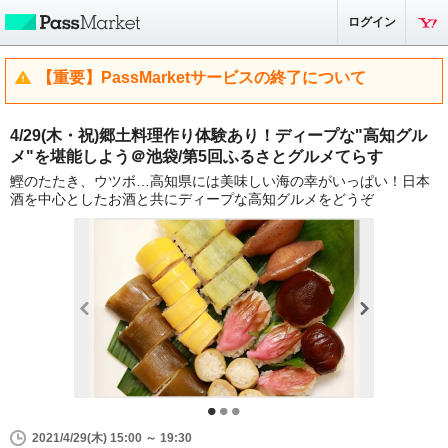
ログイン
【重要】PassMarketサービスの終了について
4/29(木・祝)郷土料理作り体験あり！ディープな"高知グル
メ"を堪能しよう＠池袋/第5回ふるさとグルメてらす
鰹のたたき、ウツボ…高知県には美味しい海の幸がいっぱい！日本
酒を中心としたお酒と共にディープな高知グルメをどうぞ
2021/4/29(木) 15:00 ～ 19:30