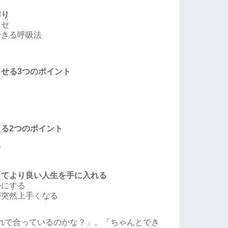
作り
クセ
できる呼吸法
させる3つのポイント
える2つのポイント
術
してより良い人生を手に入れる
かにする
が突然上手くなる
れで合っているのかな？」、「ちゃんとでき