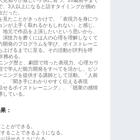
人見知りが激しい子供に育つ。20歳前半まで
で、3人以上になると話すタイミングが掴め
在だった。
を見たことがきっかけで、「表現力を身につ
ョンが上手く取れるかもしれない」と感じ、
。地元で作品を上演したいという思いから、
。演技力を磨くには人の心理を理解しなくて
力開発のプログラムを学び、ボイストレーニ
ち上げるまでに至る。その活動が評判を呼
年務める。
ーニング歴と、劇団で培った表現力、心理カウ
過程で学んだ能力開発をすべてを活かし、ビジ
ーニングを提供する講師として活動。「人前
」、「聞き手にわかりやすく伝える表現
話せるボイストレーニング」、「聴衆の感情
導している。
効果：
すことができる。
理することできるようになる。
かり話せるようになる。