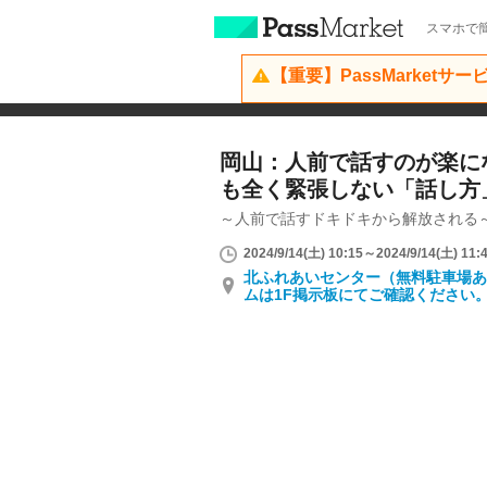
スマホで簡
【重要】PassMarketサ
岡山：人前で話すのが楽に
も全く緊張しない「話し方
～人前で話すドキドキから解放される
2024/9/14(土) 10:15～2024/9/14(土) 11:
北ふれあいセンター（無料駐車場あ
ムは1F掲示板にてご確認ください