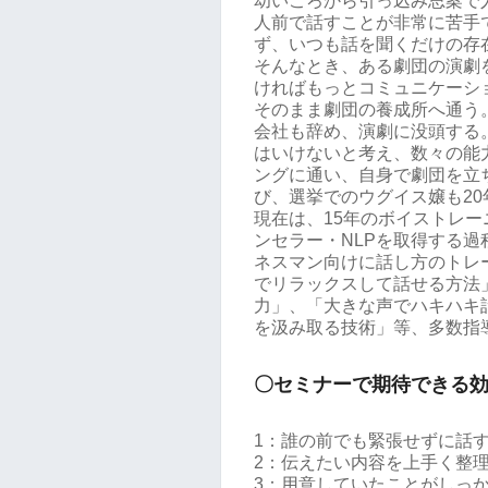
幼いころから引っ込み思案で
人前で話すことが非常に苦手
ず、いつも話を聞くだけの存
そんなとき、ある劇団の演劇
ければもっとコミュニケーシ
そのまま劇団の養成所へ通う
会社も辞め、演劇に没頭する
はいけないと考え、数々の能
ングに通い、自身で劇団を立
び、選挙でのウグイス嬢も20
現在は、15年のボイストレ
ンセラー・NLPを取得する
ネスマン向けに話し方のトレ
でリラックスして話せる方法
力」、「大きな声でハキハキ
を汲み取る技術」等、多数指
〇セミナーで期待できる
1：誰の前でも緊張せずに話
2：伝えたい内容を上手く整
3：用意していたことがしっ