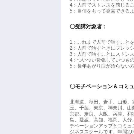
4：人前でストレスを感じる
5：自信をもって発言できる
〇受講対象者：
1：これまで人前で話すこと
2：人前で話すときにプレッ
3：人前で話すことにストレ
4：ついつい緊張していつも
5：長年あがり症が治らない
〇モチベーション＆コミ
北海道、秋田、岩手、山形、
玉、千葉、東京、神奈川、山
京都、奈良、大阪、兵庫、和
島、愛媛、高知、福岡、大分
チベーションアップとコミュ
ジネススクールです。年間2,