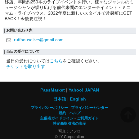
移店。年間約250本のライブイベントを行い、様々なジャンルのミ
ュージシャンが繰り広げる前代未聞のエンターテイメント・ミニ
マム・ライブハウス。2022年夏に新しいスタイルで常磐町にGET
BACK！今後要注視！
お問い合わせ先
ruffhouselive@gmail.com
当日の受付について
当日の受付については
こちら
をご確認ください。
チケットを取り出す
PassMarket
Yahoo! JAPAN
日本語
English
プライバシーポリシー
プライバシーセンター
規約
ヘルプ
主催者ガイドライン
ご利用ガイド
特定商取引法の表示
写真：アフロ
© LY Corporation