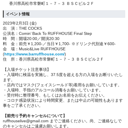
香川県高松市常磐町１－７－３ ＢＳＣビル２Ｆ
イベント情報
2023年2月3日 (金
)
出 演：THE COCKS
公演名：Comin’ Back To RUFFHOUSE Final Step
時 間：開場20:00／開演20:30
料 金：前売￥1,200-／当日￥1,700- ※ドリンク代別途￥600-
会 場：Music&Live RUFFHOUSE
(
https://www.barruffhouse.com/
)
住 所：香川県高松市常磐町１－７－３ ＢＳＣビル２Ｆ
【入場チケット注意事項】
・入場時に検温を実施し、37.5度を超える方の入場をお断りいたし
ます。
・店内ではマスク(フェイスシールド等)着用をお願いしています。
・入場時、手指のアルコール消毒をお願いしています。
・受付時に整理番号、もしくはお名前をお伝えください。
・コロナ感染状況により時間変更、または中止の可能性もあります
事をご了承ください。
【前売り予約キャンセルについて】
ruffhouselive@gmail.com までご連絡ください。尚、ご連絡なしで
のキャンセルはご遠慮お願いします。