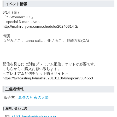
イベント情報
6/14
（金）
「’S Wonderful！」
～special 3-man Live～
http://mahiru-yoru.com/schedule/20240614-2/
出演
つだみさこ 、anna calla 、亜ノあこ 、野崎万葉(OA)
配信を見るには別途プレミアム配信チケットが必要です。
こちらからご購入お願い致します。
＜プレミアム配信チケット購入サイト＞
https://twitcasting.tv/mahiru20101106/shopcart/304559
主催者情報
販売主
真昼の月 夜の太陽
お問い合わせ先
k160_tanaka@yahoo.co.jp