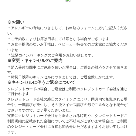
※お願い
＊アレルギーの有無につきまして、お申込みフォームに必ずご記入くださ
い。
＊
ご予約数によりお席は円卓にて相席となる場合がございます。
＊
お食事提供のないお子様は、ベビーカー持参でのご来館にご協力くださ
いませ。
＊
近隣コインパーキングのご利用をお願い致します。
※変更・キャンセルのご案内
＊購入受付期間中にご連絡を頂いた場合は、ご返金の対応をさせて頂きま
す。
＊締切日以降のキャンセルにつきましては、ご返金致しかねます。
※キャンセルに伴うご返金について
クレジットカードの場合、ご返金はご利用のクレジットカード会社を通じ
て行われます。
クレジットカード会社の締日のタイミングにより、同月内で相殺される場
合や、一度請求が発生し、その後マイナス請求の形でご返金となる場合が
ございますので、ご了承くださいませ。
実際にクレジットカード会社から返金される時期や、クレジットカードご
利用明細に記載された金額についてご不明点がございます場合は、ご利用
のクレジットカード会社に直接お問合せいただきますようお願い申し上げ
ます。