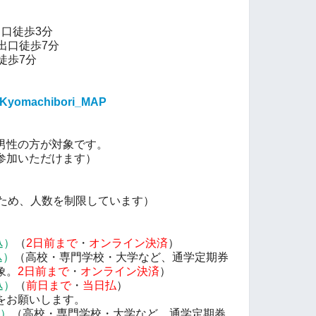
口徒歩3分
出口徒歩7分
徒歩7分
ta_Kyomachibori_MAP
男性の方が対象です。
参加いただけます）
のため、人数を制限しています）
込）
（
2
日前まで
・
オンライン決済
）
込）
（高校・専門学校・大学など、通学定期券
象。
2
日前まで
・
オンライン決済
）
込）
（
前日まで
・
当日払
）
をお願いします。
）
（高校・専門学校・大学など、通学定期券