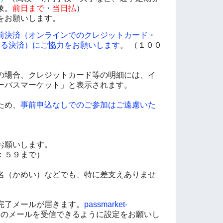
象。
前日まで
・
当日払
）
をお願いします。
前決済（オンラインでのクレジットカード・
による決済）にご協力をお願いします
。 （１００
の場合、クレジットカード等の明細には、イ
ーパスマーケット」と表示されます。
ため、
事前申込なしでのご参加はご遠慮いた
お願いします。
：５９まで）
名（かめい）などでも、特に差支えありませ
完了メールが届きます。
passmarket-
のメールを受信できるように設定をお願いし