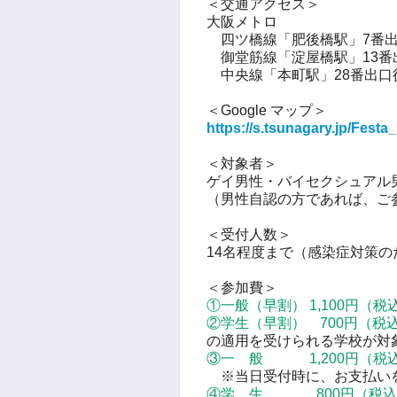
＜交通アクセス＞
大阪メトロ
四ツ橋線「肥後橋駅」7番出
御堂筋線「淀屋橋駅」13番
中央線「本町駅」28番出口
＜Google マップ＞
https://s.tsunagary.jp/Fes
＜対象者＞
ゲイ男性・バイセクシュアル
（男性自認の方であれば、ご
＜受付人数＞
14名程度まで（感染症対策
＜参加費＞
①一般（早割） 1,100円
（税
②学生（早割） 700円
（税
の適用を受けられる学校が対
③一 般 1,200円
（税
※当日受付時に、お支払い
④学 生 800円
（税込