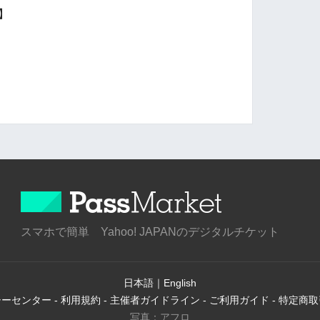
ジ】
スマホで簡単 Yahoo! JAPANのデジタルチケット
日本語
｜
English
シーセンター
-
利用規約
-
主催者ガイドライン
-
ご利用ガイド
-
特定商取
写真：アフロ